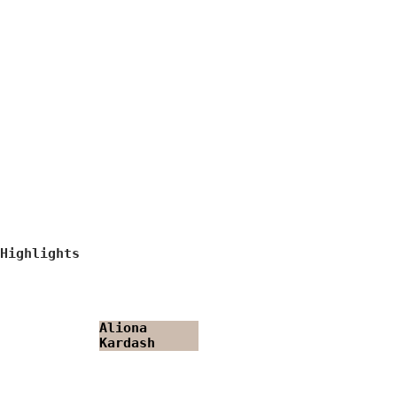
Highlights
Aliona
Kardash