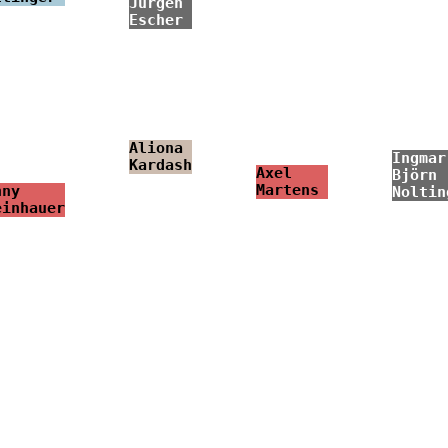
Jürgen
Escher
Aliona
Ingmar
Kardash
Axel
Björn
Martens
nny
Noltin
einhauer