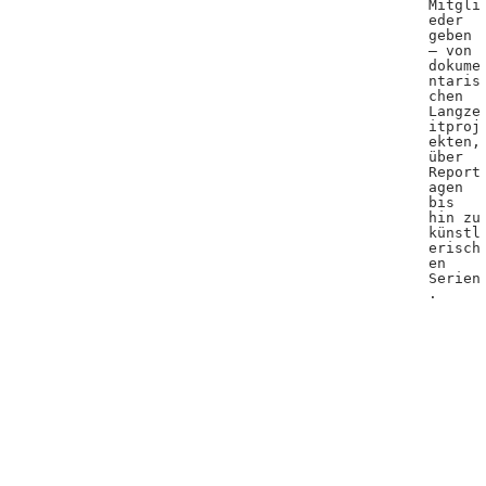
Mitgli
eder
geben
– von
dokume
ntaris
chen
Langze
itproj
ekten,
über
Report
agen
bis
hin zu
künstl
erisch
en
Serien
.