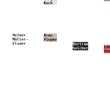
Koch
Heiner
Arne
Müller-
Piepke
Elsner
Bertram
Le
Solcher
St