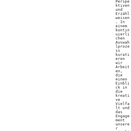
Perspe
ktiven
und
Erzähl
weisen
. In
einem
kontin
uierli
chen
Auswah
lproze
ss
kurati
eren
wir
Arbeit
en,
die
einen
Einbli
ck in
die
kreati
ve
Vielfa
lt und
das
Engage
ment
unsere
r