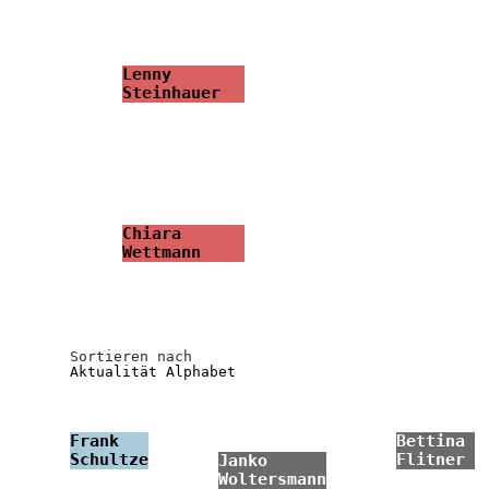
Lenny
Steinhauer
Chiara
Wettmann
Sortieren nach
Aktualität
Alphabet
Frank
Bettina
Schultze
Flitner
Janko
Woltersmann