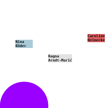
Caroline
Heinecke
Nina
Röder
Ragna
Arndt-Marić