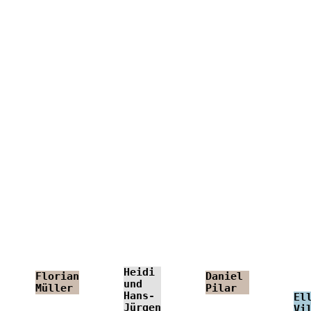
Heidi
Florian
Daniel
und
Müller
Pilar
Hans-
El
Jürgen
Vi