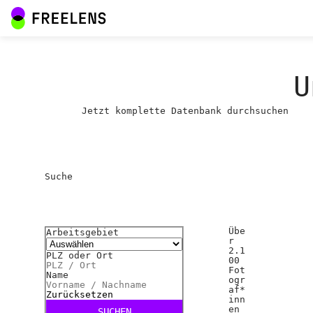
U
Jetzt komplette Datenbank durchsuchen
Suche
Übe
Arbeitsgebiet
r
2.1
PLZ oder Ort
00
Fot
Name
ogr
af*
Zurücksetzen
inn
en
SUCHEN