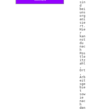
sin
d
bei
uns
org
ani
sie
rt.
Hie
r
kan
nst
du
nac
h
Pos
tle
itz
ahl
,
Ort
,
Arb
eit
sge
bie
t
sow
ie
nac
h
den