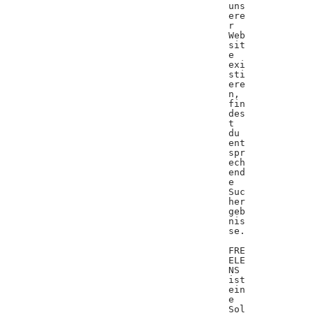
uns
ere
r
Web
sit
e
exi
sti
ere
n,
fin
des
t
du
ent
spr
ech
end
e
Suc
her
geb
nis
se.
FRE
ELE
NS
ist
ein
e
Sol