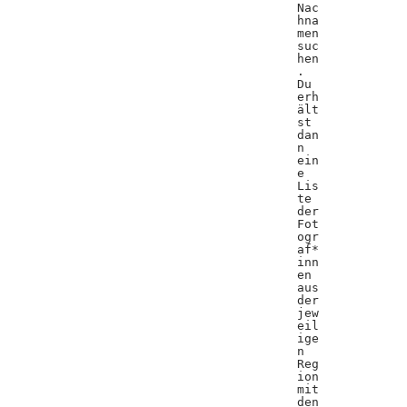
Nac
hna
men
suc
hen
.
Du
erh
ält
st
dan
n
ein
e
Lis
te
der
Fot
ogr
af*
inn
en
aus
der
jew
eil
ige
n
Reg
ion
mit
den