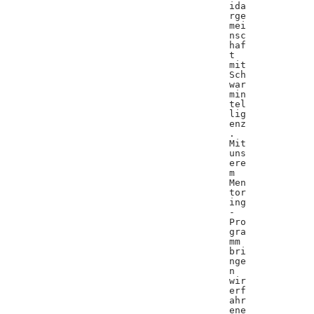
ida
rge
mei
nsc
haf
t
mit
Sch
war
min
tel
lig
enz
.
Mit
uns
ere
m
Men
tor
ing
-
Pro
gra
mm
bri
nge
n
wir
erf
ahr
ene