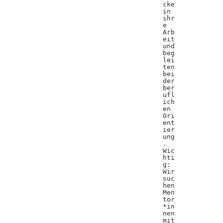
cke
in
ihr
e
Arb
eit
und
beg
lei
ten
bei
der
ber
ufl
ich
en
Ori
ent
ier
ung
.
Wic
hti
g:
Wir
suc
hen
Men
tor
*in
nen
mit