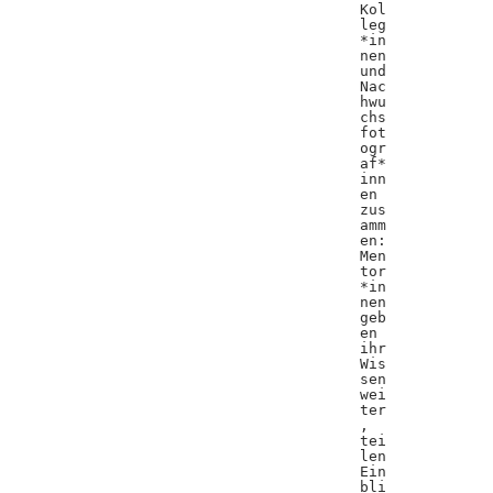
Kol
leg
*in
nen
und
Nac
hwu
chs
fot
ogr
af*
inn
en
zus
amm
en:
Men
tor
*in
nen
geb
en
ihr
Wis
sen
wei
ter
,
tei
len
Ein
bli