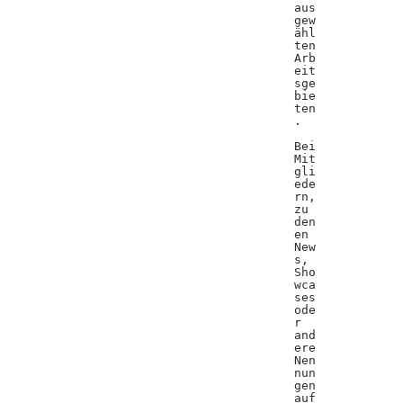
aus
gew
ähl
ten
Arb
eit
sge
bie
ten
.
Bei
Mit
gli
ede
rn,
zu
den
en
New
s,
Sho
wca
ses
ode
r
and
ere
Nen
nun
gen
auf