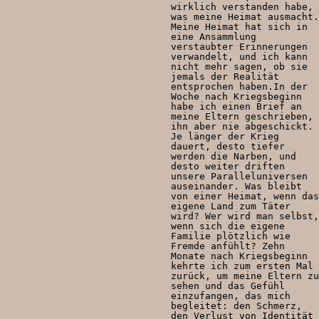
wirklich verstanden habe,
Positionen
was meine Heimat ausmacht.
Meine Heimat hat sich in
Verband
eine Ansammlung
verstaubter Erinnerungen
verwandelt, und ich kann
Fotograf*innen
nicht mehr sagen, ob sie
jemals der Realität
Regionalgruppen
entsprochen haben.In der
Woche nach Kriegsbeginn
habe ich einen Brief an
Projekte und Publikationen
meine Eltern geschrieben,
ihn aber nie abgeschickt.
Foundation
Je länger der Krieg
dauert, desto tiefer
werden die Narben, und
desto weiter driften
unsere Paralleluniversen
Services für
auseinander. Was bleibt
von einer Heimat, wenn das
eigene Land zum Täter
Fotograf*innen
wird? Wer wird man selbst,
wenn sich die eigene
Familie plötzlich wie
Mitglied werden
Fremde anfühlt? Zehn
Monate nach Kriegsbeginn
kehrte ich zum ersten Mal
Presseausweis
zurück, um meine Eltern zu
sehen und das Gefühl
Mein FREELENS
einzufangen, das mich
begleitet: den Schmerz,
den Verlust von Identität