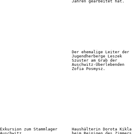
Jahren gearbeitet hat.
Der ehemalige Leiter der
Jugendherberge Leszek
Szuster am Grab der
Auschwitz-Überlebenden
Zofia Posmysz.
Exkursion zum Stammlager
Haushälterin Dorota Kikla
Auschwitz.
beim Reinigen des Zimmers.