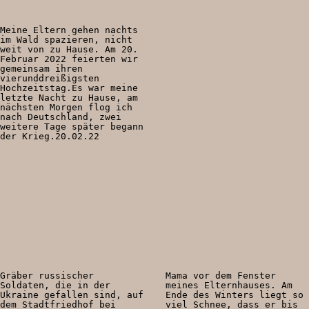
Meine Eltern gehen nachts
im Wald spazieren, nicht
weit von zu Hause. Am 20.
Februar 2022 feierten wir
gemeinsam ihren
vierunddreißigsten
Hochzeitstag.Es war meine
letzte Nacht zu Hause, am
nächsten Morgen flog ich
nach Deutschland, zwei
weitere Tage später begann
der Krieg.20.02.22
Gräber russischer
Mama vor dem Fenster
Soldaten, die in der
meines Elternhauses. Am
Ukraine gefallen sind, auf
Ende des Winters liegt so
dem Stadtfriedhof bei
viel Schnee, dass er bis