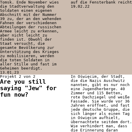
Tomsk. Ende November wies
auf die Fensterbank reicht
die Stadtverwaltung den
19.02.22
Soldaten einen eigenen
Abschnitt mit der Nummer
39 zu, der an den wehenden
Fahnen der verschiedenen
Abteilungen der russischen
Armee leicht zu erkennen,
aber nicht leicht zu
finden ist. Obwohl der
Staat versucht, die
gesamte Bevölkerung zur
Unterstützung des Krieges
zu mobilisieren, werden
die toten Soldaten in
aller Stille und fast im
Geheimen beerdigt.
13.01.23
Projekt 2 von 2
In Oświęcim, der Stadt,
Are you still
die die Nazis Auschwitz
nannten, gibt es nur noch
saying "Jew" for
eine Jugendherberge. 40
Zimmer und 115 Betten,
fun now?
rote Dachziegel und weiße
Fassade. Sie wurde vor 36
Jahren eröffnet, und fast
jede deutsche Gruppe, die
sich länger als einen Tag
in Oświęcim aufhielt,
übernachtete seitdem dort.
Wie verhindert man, dass
die Erinnerung daran