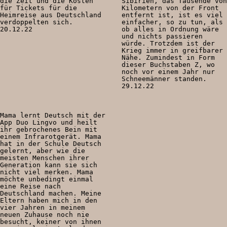
die Zeit und die Kosten
Sibirien, das Tausende von
für Tickets für die
Kilometern von der Front
Heimreise aus Deutschland
entfernt ist, ist es viel
verdoppelten sich.
einfacher, so zu tun, als
20.12.22
ob alles in Ordnung wäre
und nichts passieren
würde. Trotzdem ist der
Krieg immer in greifbarer
Nähe. Zumindest in Form
dieser Buchstaben Z, wo
noch vor einem Jahr nur
Schneemänner standen.
29.12.22
Mama lernt Deutsch mit der
App Duo Lingvo und heilt
ihr gebrochenes Bein mit
einem Infrarotgerät. Mama
hat in der Schule Deutsch
gelernt, aber wie die
meisten Menschen ihrer
Generation kann sie sich
nicht viel merken. Mama
möchte unbedingt einmal
eine Reise nach
Deutschland machen. Meine
Eltern haben mich in den
vier Jahren in meinem
neuen Zuhause noch nie
besucht, keiner von ihnen