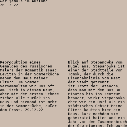
war jemals im Ausland.
26.12.22
Reproduktion eines
Blick auf Stepanowka vom
Gemäldes des russischen
Hügel aus. Stepanowka ist
Malers der Romantik Isaac
einer der Stadtteile von
Levitan in der Sommerküche
Tomsk, der durch die
neben dem Haus meiner
Eisenbahnlinie vom Rest
Eltern. Im Sommer
der Stadt getrennt
versammelten wir uns oft
ist.Trotz der Tatsache,
am Tisch in diesem Raum,
dass man mit dem Bus 30
aber mit dem ersten Schnee
Minuten bis ins Zentrum
ziehen alle zurück ins
braucht, wirkt Stepanovka
Haus und niemand ist mehr
eher wie ein Dorf als ein
in der Sommerküche, außer
städtisches Gebiet.Meine
dem Frost. 29.12.22
Eltern kauften hier ein
Haus, kurz nachdem sie
geheiratet hatten und ein
Jahr vor dem Zusammenbruch
der Sowjetunion. Ich wurde