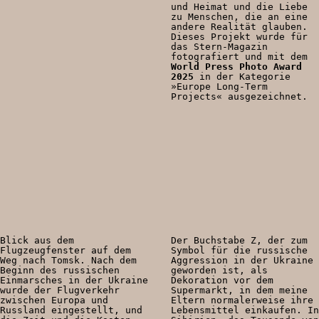
Kooperationen
und Heimat und die Liebe
zu Menschen, die an eine
Wissen A-Z
andere Realität glauben.
Dieses Projekt wurde für
das Stern-Magazin
fotografiert und mit dem
World Press Photo Award
2025
in der Kategorie
Login
»Europe Long-Term
Projects« ausgezeichnet.
Blick aus dem
Der Buchstabe Z, der zum
Flugzeugfenster auf dem
Symbol für die russische
Weg nach Tomsk. Nach dem
Aggression in der Ukraine
Beginn des russischen
geworden ist, als
Einmarsches in der Ukraine
Dekoration vor dem
wurde der Flugverkehr
Supermarkt, in dem meine
zwischen Europa und
Eltern normalerweise ihre
Russland eingestellt, und
Lebensmittel einkaufen. In