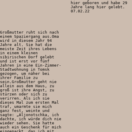
hier geboren und habe 29
Jahre lang hier gelebt.
07.02.22
Großmutter ruht sich nach
einem Spaziergang aus.Oma
wird in diesem Jahr 94
Jahre alt. Sie hat die
meiste Zeit ihres Lebens
in einem kleinen
sibirischen Dorf gelebt
und ist erst vor fünf
Jahren in eine Ein-Zimmer-
Stadtwohnung in Tomsk
gezogen, um näher bei
ihrer Familie zu
sein.Großmutter geht nie
allein aus dem Haus, zu
groß ist ihre Angst, zu
stürzen oder sich zu
verirren. Als ich sie
dieses Mal zum ersten Mal
traf, umarmte sie mich
ganz fest, weinte und
sagte: „Aljonotschka, ich
dachte, ich würde dich nie
wieder sehen. Sie hatte
auch ein Geschenk für mich
eingepackt, das ich mit