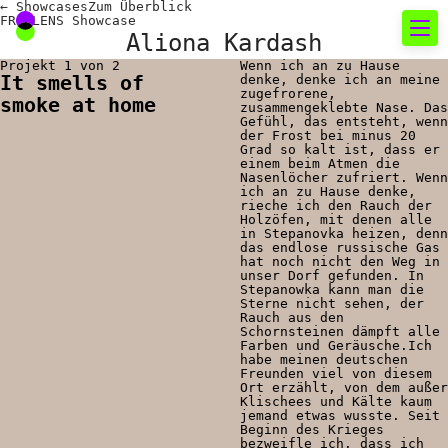
←
Showcases
Zum
Überblick
FREELENS Showcase
Aliona Kardash
Projekt 1 von 2
Wenn ich an zu Hause
It smells of
denke, denke ich an meine
Neues rund um die
zugefrorene,
smoke at home
zusammengeklebte Nase. Das
Fotografie
Gefühl, das entsteht, wenn
der Frost bei minus 20
Grad so kalt ist, dass er
einem beim Atmen die
Das aktuelle Foto
Nasenlöcher zufriert. Wenn
ich an zu Hause denke,
News
rieche ich den Rauch der
Holzöfen, mit denen alle
in Stepanovka heizen, denn
Termine
das endlose russische Gas
hat noch nicht den Weg in
FREELENS Galerie
unser Dorf gefunden. In
Stepanowka kann man die
Sterne nicht sehen, der
Showcases
Rauch aus den
Schornsteinen dämpft alle
Farben und Geräusche.Ich
habe meinen deutschen
Freunden viel von diesem
Fakten für Politik und
Ort erzählt, von dem außer
Klischees und Kälte kaum
Öffentlichkeit
jemand etwas wusste. Seit
Beginn des Krieges
bezweifle ich, dass ich