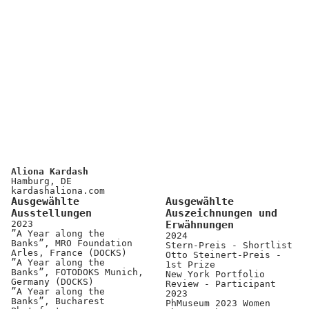
Aliona Kardash
Hamburg, DE
kardashaliona.com
Ausgewählte
Ausgewählte
Ausstellungen
Auszeichnungen und
2023
Erwähnungen
”A Year along the
2024
Banks”, MRO Foundation
Stern-Preis - Shortlist
Arles, France (DOCKS)
Otto Steinert-Preis -
”A Year along the
1st Prize
Banks”, FOTODOKS Munich,
New York Portfolio
Germany (DOCKS)
Review - Participant
”A Year along the
2023
Banks”, Bucharest
PhMuseum 2023 Women