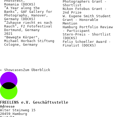
Photofest,
Photographers Grant -
Romania (DOCKS)
Shortlist
”A Year along the
Nikon Fotobus Grant -
Banks”, GAF Gallery for
2nd Prize
Photography, Hanover,
W. Eugene Smith Student
Germany (DOCKS)
Grant - Honorable
”Zuhause riecht es nach
Mention
Rauch”, F2 Fotofestival
Hamburg Portfolio Review
Dortmund, Germany
- Participant
2021
Stern-Preis - Shortlist
"Bewegte Körper",
(DOCKS)
Michael Horbach Stiftung
Felix Schoeller Award -
Cologne, Germany
Finalist (DOCKS)
←
Showcases
Zum
Überblick
FREELENS e.V. Geschäftsstelle
Adresse
Alter Steinweg 15
20459 Hamburg