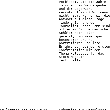
verblasst, wie die Jahre
zwischen der Vergangenheit
und der Gegenwart
verrutscht sind? Wo, wenn
nicht hier, können wir die
Antwort auf diese Frage
finden. Ich und der
Journalist Jonah Lemm sind
mit einer Gruppe deutscher
Schüler nach Polen
gereist, um diesen ganz
besonderen Ort zu
porträtieren und ihre
Erfahrungen bei der ersten
Konfrontation mit dem
Thema Holocaust für das
Stern-Magazin
festzuhalten.
Am letzten Tag der Reise
Exkursion zum Stammlager