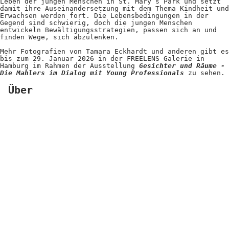
Leben der jungen Menschen in St. Mary‘s Park und setzt
Positionen
damit ihre Auseinandersetzung mit dem Thema Kindheit und
Erwachsen werden fort. Die Lebensbedingungen in der
Gegend sind schwierig, doch die jungen Menschen
Verband
entwickeln Bewältigungsstrategien, passen sich an und
finden Wege, sich abzulenken.
Fotograf*innen
Mehr Fotografien von Tamara Eckhardt und anderen gibt es
bis zum 29. Januar 2026 in der FREELENS Galerie in
Regionalgruppen
Hamburg im Rahmen der Ausstellung
Gesichter und Räume -
Die Mahlers im Dialog mit Young Professionals
zu sehen.
Projekte und Publikationen
Über
Foundation
Services für
Fotograf*innen
Mitglied werden
Presseausweis
Mein FREELENS