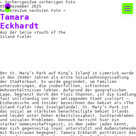
←
Vorheriges
Zum vorherigen Foto
05. Dezember 2025
Nächstes
Zum nächsten Foto
→
Tamara
Eckhardt
Neues rund um die
Aus der Serie »Youth of the
Fotografie
Island Field«
Das aktuelle Foto
News
Termine
Der St. Mary‘s Park auf King‘s Island in Limerick wurde
in den 1930er Jahren als erste Sozialwohnungssiedlung
der Stadterbaut. Es wurde gegründet, um Familien
FREELENS Galerie
unterzubringen, die inüberfüllten, schlechten
Wohnverhältnissen lebten. Aufgrund der geografischen
Lage, begrenzt durch den Fluss Shannon, ist die Siedlung
Showcases
fast vollständig von der umliegenden Stadt isoliert –
Einheimische und Insider bezeichnen das Gebiet als »The
Island Field« (das Inselgelände). St. Mary‘s Park ist
das sozial am stärksten benachteiligte Gebiet Irlands
Fakten für Politik und
und leidet unter hoher Arbeitslosigkeit, Suchtproblemen
und sozialen Problemen. Dennoch herrscht hier ein
starker Gemeinschaftsgeist, in dem jeder jeden kennt,
Öffentlichkeit
man sich gegenseitig loyal unterstützt und Außenstehende
mit Misstrauen begegnet. Tamara Eckhardt porträtiert das