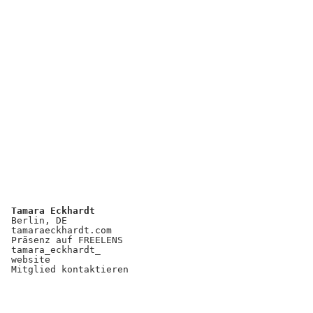
Kooperationen
Wissen A-Z
Login
Tamara Eckhardt
Berlin, DE
tamaraeckhardt.com
Präsenz auf FREELENS
tamara_eckhardt_
website
Mitglied kontaktieren