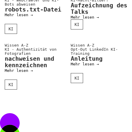
Kooperationen
KI - Webcrawler und KI-
KI-Macht-Bilder?
Bots abweisen
Aufzeichnung des
robots.txt-Datei
Wissen A-Z
Talks
Mehr lesen →
Mehr lesen →
KI
KI
Login
Wissen A-Z
Wissen A-Z
KI - Authentizität von
Opt-Out LinkedIn KI-
Fotografien
Training
nachweisen und
Anleitung
kennzeichnen
Mehr lesen →
Mehr lesen →
KI
KI