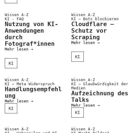
Positionen
Verband
Wissen A-Z
Wissen A-Z
KI - FAQ
KI – Bots blockieren
Nutzung von KI-
Cloudflare –
Fotograf*innen
Anwendungen
Schutz vor
Regionalgruppen
durch
Scraping
Fotograf*innen
Mehr lesen →
Projekte und Publikationen
Mehr lesen →
KI
Foundation
KI
Services für
Wissen A-Z
Wissen A-Z
KI – Meta Wider­spruch
KI – Glaub­würdig­keit der
Fotograf*innen
Handlungsempfehl
Medien
Aufzeichnung des
ung
Talks
Mitglied werden
Mehr lesen →
Mehr lesen →
KI
Presseausweis
KI
Mein FREELENS
Wissen A-Z
Wissen A-Z