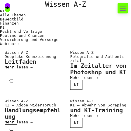
Wissen A-Z
KI
Alle Themen
Bewegtbild
Finanzen
Neues rund um die
KI
Recht und Verträge
Fotografie
Routine und Chancen
Versicherung und Vorsorge
Webinare
Das aktuelle Foto
Wissen A-Z
Wissen A-Z
Deepfake-Kennzeichnung
Fotografie und Authenti­
News
Leitfaden
zität
Im Zeitalter von
Mehr lesen →
Termine
Photoshop und KI
Mehr lesen →
FREELENS Galerie
KI
KI
Showcases
Wissen A-Z
Wissen A-Z
KI – Adobe Wider­spruch
KI – Abwehr von Scraping
Handlungsempfehl
und KI-Training
Fakten für Politik und
ung
Mehr lesen →
Öffentlichkeit
Mehr lesen →
KI
KI