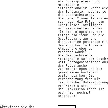
Kooperationen
als Schauspielerin und
Moderatorin
internationaler Events wie
Wissen A-Z
der Berlinale, moderierte
die Gesprächsrunde.
Die Expert*innen tauschten
sich über die Folgen von
Künstlicher Intelligenz
und maschinellem Lernen
Login
für die Fotografie, den
Fotojournalismus und die
Gesellschaft aus und
diskutierten gemeinsam mit
dem Publikum in lockerer
Atmosphäre über den
rasanten Wandel.
Die Gesprächsreihe
»Fotografie auf der Couch«
will Protagonist*innen aus
der Fotobranche
zusammenbringen und den
gemeinsamen Austausch
weiter stärken. Die
Veranstaltung fand mit
freundlicher Unterstützung
von Nikon statt.
Die Diskussion könnt ihr
euch hier nochmal
anschauen:
Aktivieren Sie die