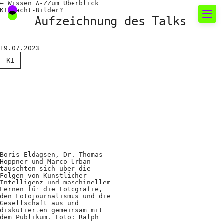
←
Wissen A-Z
Zum
Überblick
KI-Macht-Bilder?
Aufzeichnung des Talks
Neues rund um die
19.07.2023
Fotografie
KI
Das aktuelle Foto
News
Termine
FREELENS Galerie
Showcases
Boris Eldagsen, Dr. Thomas
Höppner und Marco Urban
tauschten sich über die
Folgen von Künstlicher
Intelligenz und maschinellem
Fakten für Politik und
Lernen für die Fotografie,
den Fotojournalismus und die
Gesellschaft aus und
Öffentlichkeit
diskutierten gemeinsam mit
dem Publikum. Foto: Ralph