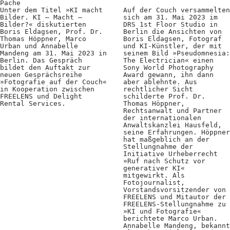
Pache
Positionen
Unter dem Titel »KI macht
Auf der Couch versammelten
Bilder. KI – Macht –
sich am 31. Mai 2023 im
Bilder?« diskutierten
Verband
DRS 1st Floor Studio in
Boris Eldagsen, Prof. Dr.
Berlin die Ansichten von
Thomas Höppner, Marco
Boris Eldagsen, Fotograf
Fotograf*innen
Urban und Annabelle
und KI-Künstler, der mit
Mandeng am 31. Mai 2023 in
seinem Bild »Pseudomnesia:
Berlin. Das Gespräch
The Electrician« einen
Regionalgruppen
bildet den Auftakt zur
Sony World Photography
neuen Gesprächsreihe
Award gewann, ihn dann
Projekte und Publikationen
»Fotografie auf der Couch«
aber ablehnte. Aus
in Kooperation zwischen
rechtlicher Sicht
FREELENS und Delight
schilderte Prof. Dr.
Foundation
Rental Services.
Thomas Höppner,
Rechtsanwalt und Partner
der internationalen
Anwaltskanzlei Hausfeld,
Services für
seine Erfahrungen. Höppner
hat maßgeblich an der
Stellungnahme der
Fotograf*innen
Initiative Urheberrecht
»Ruf nach Schutz vor
generativer KI«
Mitglied werden
mitgewirkt. Als
Fotojournalist,
Vorstandsvorsitzender von
Presseausweis
FREELENS und Mitautor der
FREELENS-Stellungnahme zu
Mein FREELENS
»KI und Fotografie«
berichtete Marco Urban.
Annabelle Mandeng, bekannt