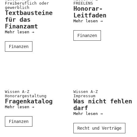
Kooperationen
Freiberuf­lich oder
FREELENS
gewerb­lich
Honorar-
Wissen A-Z
Textbausteine
Leitfaden
für das
Mehr lesen →
Finanzamt
Mehr lesen →
Finanzen
Login
Finanzen
Wissen A-Z
Wissen A-Z
Honorar­gestaltung
Impressum
Fragenkatalog
Was nicht fehlen
Mehr lesen →
darf
Mehr lesen →
Finanzen
Recht und Verträge