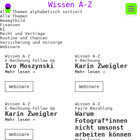
Wissen A-Z
Alle Themen alphabetisch sortiert
Alle Themen
Bewegtbild
Finanzen
Neues rund um die
KI
Recht und Verträge
Fotografie
Routine und Chancen
Versicherung und Vorsorge
Webinare
Das aktuelle Foto
Wissen A-Z
Wissen A-Z
E-Rechnung Follow Up
E-Rechnung
News
Ivo Moszynski
Karin Zweigler
Mehr lesen →
Mehr lesen →
Termine
FREELENS Galerie
Webinare
Webinare
Showcases
Wissen A-Z
Wissen A-Z
E-Rechnung Follow Up
Faire Bezahlung
Karin Zweigler
Warum
Fakten für Politik und
Mehr lesen →
Fotograf*innen
nicht umsonst
Öffentlichkeit
arbeiten können
Webinare