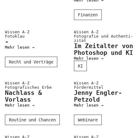
Mehr lesen →
Positionen
Verband
Finanzen
Fotograf*innen
Wissen A-Z
Wissen A-Z
Fotoklau
Fotografie und Authenti­
Regionalgruppen
-
zität
Im Zeitalter von
Mehr lesen →
Projekte und Publikationen
Photoshop und KI
Mehr lesen →
Foundation
Recht und Verträge
KI
Services für
Wissen A-Z
Wissen A-Z
Fotogra­fisches Erbe
Fördermittel
Fotograf*innen
Nachlass &
Jenny Engler-
Vorlass
Petzold
Mitglied werden
Mehr lesen →
Mehr lesen →
Presseausweis
Routine und Chancen
Webinare
Mein FREELENS
Wissen A-Z
Wissen A-Z