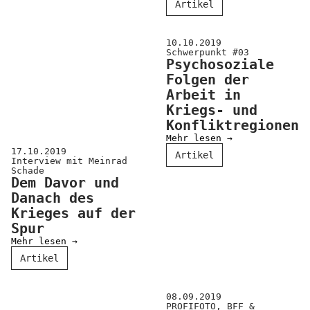
Artikel
Positionen
Verband
10.10.2019
Schwerpunkt #03
Fotograf*innen
Psychosoziale
Folgen der
Regionalgruppen
Arbeit in
Kriegs- und
Projekte und Publikationen
Konfliktregionen
Foundation
Mehr lesen →
17.10.2019
Artikel
Interview mit Meinrad
Schade
Services für
Dem Davor und
Danach des
Fotograf*innen
Krieges auf der
Spur
Mitglied werden
Mehr lesen →
Artikel
Presseausweis
Mein FREELENS
08.09.2019
PROFIFOTO, BFF &