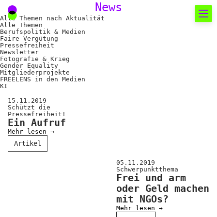
News
Alle Themen nach Aktualität
Alle Themen
Berufspolitik & Medien
Faire Vergütung
Neues rund um die
Pressefreiheit
Newsletter
Fotografie
Fotografie & Krieg
Gender Equality
Mitgliederprojekte
FREELENS in den Medien
Das aktuelle Foto
KI
News
15.11.2019
Schützt die
Pressefreiheit!
Termine
Ein Aufruf
Mehr lesen →
FREELENS Galerie
Artikel
Showcases
05.11.2019
Schwerpunktthema
Frei und arm
Fakten für Politik und
oder Geld machen
mit NGOs?
Öffentlichkeit
Mehr lesen →