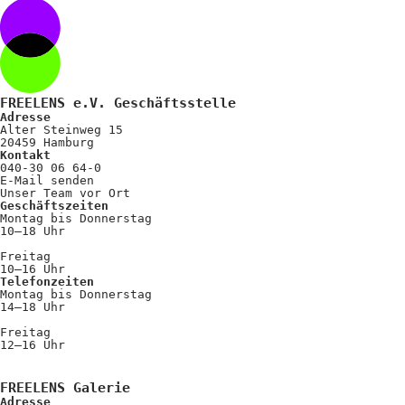
Positionen
Verband
Fotograf*innen
FREELENS e.V. Geschäftsstelle
Regionalgruppen
Adresse
Alter Steinweg 15
Projekte und Publikationen
20459 Hamburg
Kontakt
040-30 06 64-0
Foundation
E-Mail senden
Unser Team vor Ort
Geschäftszeiten
Montag bis Donnerstag
10–18 Uhr
Services für
Freitag
Fotograf*innen
10–16 Uhr
Telefonzeiten
Montag bis Donnerstag
14–18 Uhr
Mitglied werden
Freitag
Presseausweis
12–16 Uhr
Mein FREELENS
FREELENS Galerie
Adresse