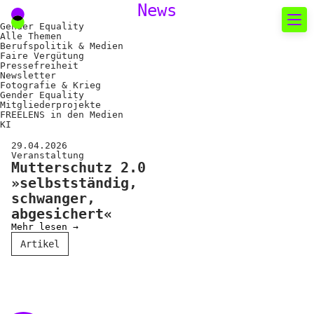
News
Gender Equality
Alle Themen
Berufspolitik & Medien
Faire Vergütung
Neues rund um die
Pressefreiheit
Newsletter
Fotografie
Fotografie & Krieg
Gender Equality
Mitgliederprojekte
FREELENS in den Medien
Das aktuelle Foto
KI
News
29.04.2026
Veranstaltung
Mutterschutz 2.0
Termine
»selbstständig,
FREELENS Galerie
schwanger,
abgesichert«
Showcases
Mehr lesen →
Artikel
Fakten für Politik und
Öffentlichkeit