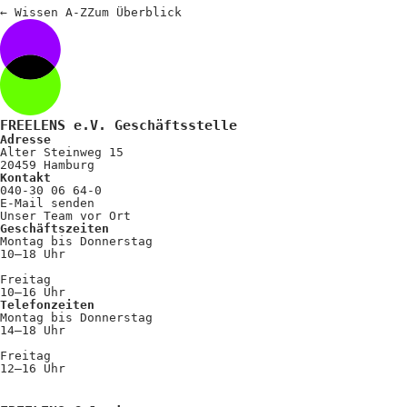
Positionen
←
Wissen A-Z
Zum
Überblick
Verband
Fotograf*innen
Regionalgruppen
FREELENS e.V. Geschäftsstelle
Adresse
Projekte und Publikationen
Alter Steinweg 15
20459 Hamburg
Foundation
Kontakt
040-30 06 64-0
E-Mail senden
Unser Team vor Ort
Geschäftszeiten
Services für
Montag bis Donnerstag
10–18 Uhr
Fotograf*innen
Freitag
10–16 Uhr
Telefonzeiten
Mitglied werden
Montag bis Donnerstag
14–18 Uhr
Presseausweis
Freitag
12–16 Uhr
Mein FREELENS