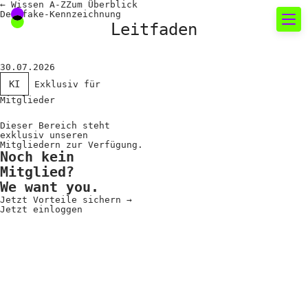
←
Wissen A-Z
Zum
Überblick
Deepfake-Kennzeichnung
Leitfaden
Neues rund um die
30.07.2026
Fotografie
KI
Exklusiv für
Mitglieder
Das aktuelle Foto
Dieser Bereich steht
exklusiv unseren
News
Mitgliedern zur Verfügung.
Noch kein
Termine
Mitglied?
We want you.
FREELENS Galerie
Jetzt Vorteile sichern
→
Jetzt einloggen
Showcases
Fakten für Politik und
Öffentlichkeit