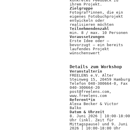
konkretes Feedback zu
ihrem Projekt.
Zielgruppe
Fotograf*innen, die ein
eigenes Fotobuchprojekt
entwickeln oder
realisieren möchten
Teilnehmendenzahl
min. 8 / max. 10 Personen
Voraussetzungen
Erste Idee oder –
bevorzugt – ein bereits
laufendes Projekt
wünschenswert
Details zum Workshop
Veranstalterin
FREELENS e.V. Alter
Steinweg 15, 20459 Hamburg
Telefon 040-300664-0, Fax
040-300664-20
post@freelens.com,
www.freelens.com
Referent*in
Alexa Becker & Victor
Balko
Datum & Uhrzeit
8. Juni 2026 | 10:00-18:00
Uhr (inkl. Zeit für
Mittagspause) und 9. Juni
2026 | 10:00-18:00 Uhr