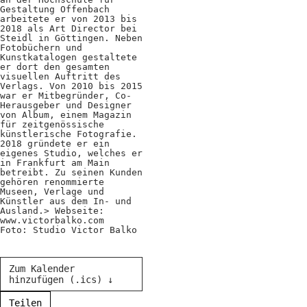
Gestaltung Offenbach
arbeitete er von 2013 bis
2018 als Art Director bei
Steidl in Göttingen. Neben
Fotobüchern und
Kunstkatalogen gestaltete
er dort den gesamten
visuellen Auftritt des
Verlags. Von 2010 bis 2015
war er Mitbegründer, Co-
Herausgeber und Designer
von Album, einem Magazin
für zeitgenössische
künstlerische Fotografie.
2018 gründete er ein
eigenes Studio, welches er
in Frankfurt am Main
betreibt. Zu seinen Kunden
gehören renommierte
Museen, Verlage und
Künstler aus dem In- und
Ausland.> Webseite:
www.victorbalko.com
Foto: Studio Victor Balko
Zum Kalender
hinzufügen (.ics) ↓
Teilen