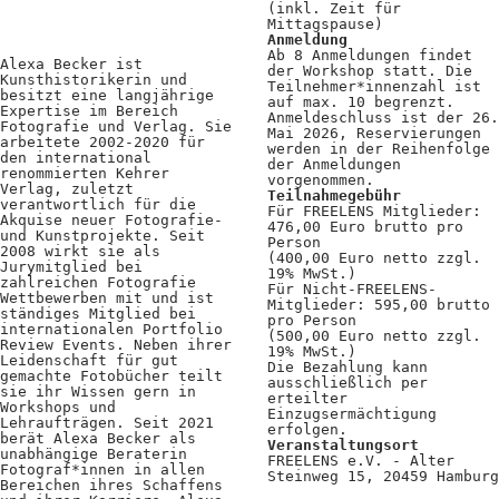
(inkl. Zeit für
Mittagspause)
Anmeldung
Ab 8 Anmeldungen findet
Alexa Becker ist
der Workshop statt. Die
Kunsthistorikerin und
Teilnehmer*innenzahl ist
besitzt eine langjährige
auf max. 10 begrenzt.
Expertise im Bereich
Anmeldeschluss ist der 26.
Fotografie und Verlag. Sie
Mai 2026, Reservierungen
arbeitete 2002-2020 für
werden in der Reihenfolge
den international
der Anmeldungen
renommierten Kehrer
vorgenommen.
Verlag, zuletzt
Teilnahmegebühr
verantwortlich für die
Für FREELENS Mitglieder:
Akquise neuer Fotografie-
476,00 Euro brutto pro
und Kunstprojekte. Seit
Person
2008 wirkt sie als
(400,00 Euro netto zzgl.
Jurymitglied bei
19% MwSt.)
zahlreichen Fotografie
Für Nicht-FREELENS-
Wettbewerben mit und ist
Mitglieder: 595,00 brutto
ständiges Mitglied bei
pro Person
internationalen Portfolio
(500,00 Euro netto zzgl.
Review Events. Neben ihrer
19% MwSt.)
Leidenschaft für gut
Die Bezahlung kann
gemachte Fotobücher teilt
ausschließlich per
sie ihr Wissen gern in
erteilter
Workshops und
Einzugsermächtigung
Lehraufträgen. Seit 2021
erfolgen.
berät Alexa Becker als
Veranstaltungsort
unabhängige Beraterin
FREELENS e.V. - Alter
Fotograf*innen in allen
Steinweg 15, 20459 Hamburg
Bereichen ihres Schaffens