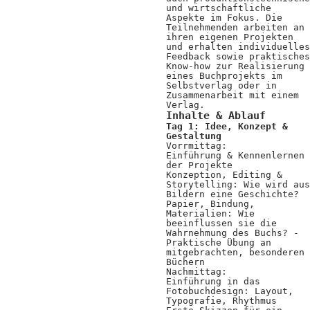
Positionen
und wirtschaftliche
Aspekte im Fokus. Die
Teilnehmenden arbeiten an
Verband
ihren eigenen Projekten
und erhalten individuelles
Feedback sowie praktisches
Fotograf*innen
Know-how zur Realisierung
eines Buchprojekts im
Regionalgruppen
Selbstverlag oder in
Zusammenarbeit mit einem
Verlag.
Projekte und Publikationen
Inhalte & Ablauf
Tag 1: Idee, Konzept &
Foundation
Gestaltung
Vorrmittag:
Einführung & Kennenlernen
der Projekte
Konzeption, Editing &
Services für
Storytelling: Wie wird aus
Bildern eine Geschichte?
Fotograf*innen
Papier, Bindung,
Materialien: Wie
beeinflussen sie die
Wahrnehmung des Buchs? -
Mitglied werden
Praktische Übung an
mitgebrachten, besonderen
Presseausweis
Büchern
Nachmittag:
Einführung in das
Mein FREELENS
Fotobuchdesign: Layout,
Typografie, Rhythmus