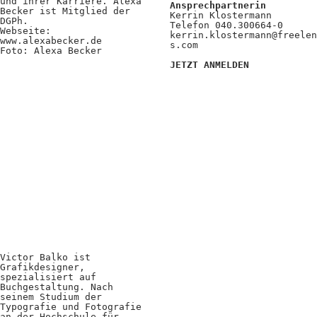
und ihrer Karriere. Alexa
Ansprechpartnerin
Becker ist Mitglied der
Kerrin Klostermann
DGPh.
Telefon 040.300664-0
Webseite:
kerrin.klostermann@freelen
www.alexabecker.de
s.com
Foto: Alexa Becker
JETZT ANMELDEN
Victor Balko ist
Grafikdesigner,
spezialisiert auf
Buchgestaltung. Nach
seinem Studium der
Typografie und Fotografie
an der Hochschule für