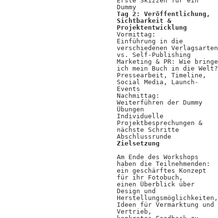
Kooperationen
Erste Skizzen für ein
Dummy
Tag 2: Veröffentlichung,
Wissen A-Z
Sichtbarkeit &
Projektentwicklung
Vormittag:
Einführung in die
verschiedenen Verlagsarten
vs. Self-Publishing
Login
Marketing & PR: Wie bringe
ich mein Buch in die Welt?
Pressearbeit, Timeline,
Social Media, Launch-
Events
Nachmittag:
Weiterführen der Dummy
Übungen
Individuelle
Projektbesprechungen &
nächste Schritte
Abschlussrunde
Zielsetzung
Am Ende des Workshops
haben die Teilnehmenden:
ein geschärftes Konzept
für ihr Fotobuch,
einen Überblick über
Design und
Herstellungsmöglichkeiten,
Ideen für Vermarktung und
Vertrieb,