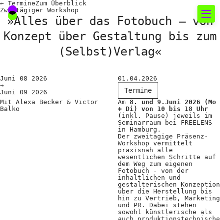
←
Termine
Zum
Überblick
Zweitägiger Workshop
»Alles über das Fotobuch – von
Konzept über Gestaltung bis zum
Neues rund um die
(Selbst)Verlag«
Fotografie
Juni
08
2026
01.04.2026
Das aktuelle Foto
→
Termine
Juni
09
2026
News
Mit Alexa Becker & Victor
Am
8. und 9.Juni 2026 (Mo
Balko
+ Di) von 10 bis 18 Uhr
(inkl. Pause) jeweils im
Termine
Seminarraum bei FREELENS
in Hamburg.
FREELENS Galerie
Der zweitägige Präsenz-
Workshop vermittelt
praxisnah alle
Showcases
wesentlichen Schritte auf
dem Weg zum eigenen
Fotobuch - von der
inhaltlichen und
Fakten für Politik und
gestalterischen Konzeption
über die Herstellung bis
hin zu Vertrieb, Marketing
Öffentlichkeit
und PR. Dabei stehen
sowohl künstlerische als
auch produktionstechnische