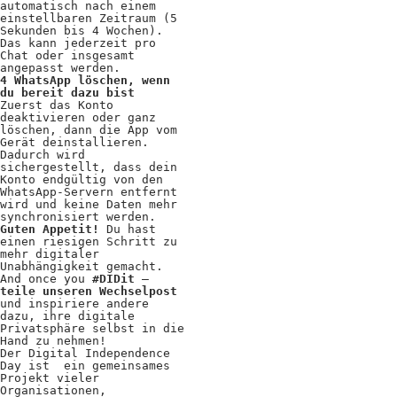
automatisch nach einem
einstellbaren Zeitraum (5
Sekunden bis 4 Wochen).
Das kann jederzeit pro
Chat oder insgesamt
angepasst werden.
4 WhatsApp löschen, wenn
du bereit dazu bist
Zuerst das Konto
deaktivieren oder ganz
löschen, dann die App vom
Gerät deinstallieren.
Dadurch wird
sichergestellt, dass dein
Konto endgültig von den
WhatsApp-Servern entfernt
wird und keine Daten mehr
synchronisiert werden.
Guten Appetit!
Du hast
einen riesigen Schritt zu
mehr digitaler
Unabhängigkeit gemacht.
And once you
#DIDit
–
teile unseren Wechselpost
und inspiriere andere
dazu, ihre digitale
Privatsphäre selbst in die
Hand zu nehmen!
Der Digital Independence
Day ist ein gemeinsames
Projekt vieler
Organisationen,