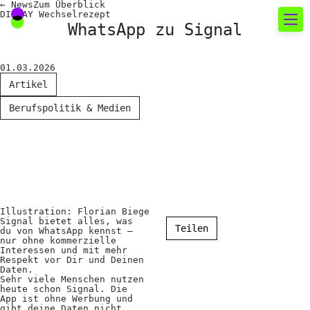
←
News
Zum
Überblick
DI.DAY Wechselrezept
WhatsApp zu Signal
Neues rund um die
01.03.2026
Fotografie
Artikel
Berufspolitik & Medien
Das aktuelle Foto
News
Termine
FREELENS Galerie
Illustration: Florian Biege
Showcases
Signal bietet alles, was
Teilen
du von WhatsApp kennst –
nur ohne kommerzielle
Interessen und mit mehr
Respekt vor Dir und Deinen
Fakten für Politik und
Daten.
Sehr viele Menschen nutzen
Öffentlichkeit
heute schon Signal. Die
App ist ohne Werbung und
gibt deine Daten nicht