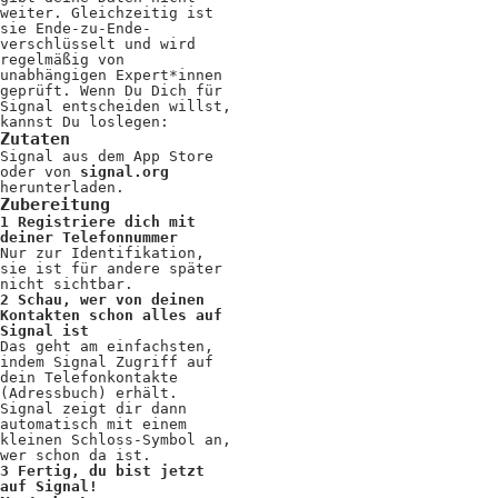
weiter. Gleichzeitig ist
Positionen
sie Ende-zu-Ende-
verschlüsselt und wird
Verband
regelmäßig von
unabhängigen Expert*innen
geprüft. Wenn Du Dich für
Fotograf*innen
Signal entscheiden willst,
kannst Du loslegen:
Regionalgruppen
Zutaten
Signal aus dem App Store
oder von
signal.org
Projekte und Publikationen
herunterladen.
Zubereitung
Foundation
1 Registriere dich mit
deiner Telefonnummer
Nur zur Identifikation,
sie ist für andere später
nicht sichtbar.
Services für
2 Schau, wer von deinen
Kontakten schon alles auf
Fotograf*innen
Signal ist
Das geht am einfachsten,
indem Signal Zugriff auf
dein Telefonkontakte
Mitglied werden
(Adressbuch) erhält.
Signal zeigt dir dann
Presseausweis
automatisch mit einem
kleinen Schloss-Symbol an,
wer schon da ist.
Mein FREELENS
3 Fertig, du bist jetzt
auf Signal!