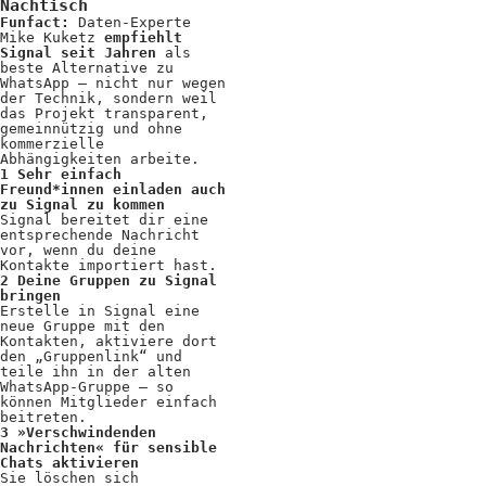
Kooperationen
Nachtisch
Funfact:
Daten-Experte
Mike Kuketz
empfiehlt
Wissen A-Z
Signal seit Jahren
als
beste Alternative zu
WhatsApp – nicht nur wegen
der Technik, sondern weil
das Projekt transparent,
gemeinnützig und ohne
Login
kommerzielle
Abhängigkeiten arbeite.
1 Sehr einfach
Freund*innen einladen auch
zu Signal zu kommen
Signal bereitet dir eine
entsprechende Nachricht
vor, wenn du deine
Kontakte importiert hast.
2 Deine Gruppen zu Signal
bringen
Erstelle in Signal eine
neue Gruppe mit den
Kontakten, aktiviere dort
den „Gruppenlink“ und
teile ihn in der alten
WhatsApp-Gruppe – so
können Mitglieder einfach
beitreten.
3 »Verschwindenden
Nachrichten« für sensible
Chats aktivieren
Sie löschen sich