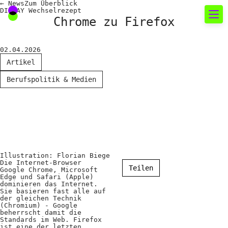
←
News
Zum
Überblick
DI.DAY Wechselrezept
Chrome zu Firefox
Neues rund um die
02.04.2026
Fotografie
Artikel
Berufspolitik & Medien
Das aktuelle Foto
News
Termine
FREELENS Galerie
Illustration: Florian Biege
Showcases
Die Internet-Browser
Teilen
Google Chrome, Microsoft
Edge und Safari (Apple)
dominieren das Internet.
Sie basieren fast alle auf
Fakten für Politik und
der gleichen Technik
(Chromium) - Google
Öffentlichkeit
beherrscht damit die
Standards im Web. Firefox
ist eine der letzten