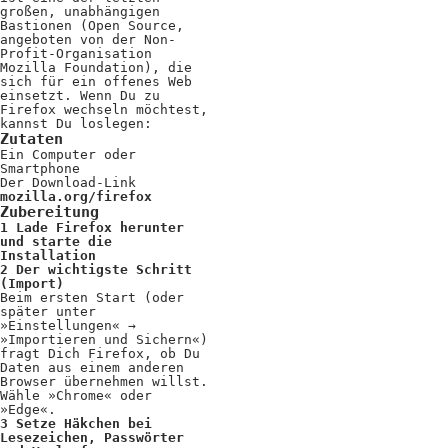
großen, unabhängigen
Positionen
Bastionen (Open Source,
angeboten von der Non-
Verband
Profit-Organisation
Mozilla Foundation), die
sich für ein offenes Web
Fotograf*innen
einsetzt. Wenn Du zu
Firefox wechseln möchtest,
Regionalgruppen
kannst Du loslegen:
Zutaten
Ein Computer oder
Projekte und Publikationen
Smartphone
Der Download-Link
Foundation
mozilla.org/firefox
Zubereitung
1 Lade Firefox herunter
und starte die
Installation
Services für
2 Der wichtigste Schritt
(Import)
Fotograf*innen
Beim ersten Start (oder
später unter
»Einstellungen« →
»Importieren und Sichern«)
Mitglied werden
fragt Dich Firefox, ob Du
Daten aus einem anderen
Presseausweis
Browser übernehmen willst.
Wähle »Chrome« oder
»Edge«.
Mein FREELENS
3 Setze Häkchen bei
Lesezeichen, Passwörter