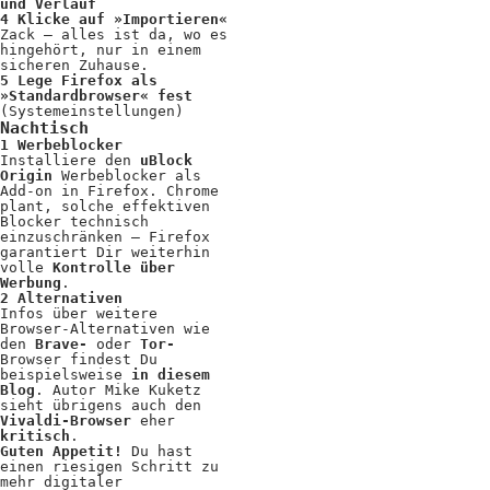
Kooperationen
und Verlauf
4 Klicke auf »Importieren«
Zack – alles ist da, wo es
Wissen A-Z
hingehört, nur in einem
sicheren Zuhause.
5 Lege Firefox als
»Standardbrowser« fest
(Systemeinstellungen)
Nachtisch
Login
1 Werbeblocker
Installiere den
uBlock
Origin
Werbeblocker als
Add-on in Firefox. Chrome
plant, solche effektiven
Blocker technisch
einzuschränken – Firefox
garantiert Dir weiterhin
volle
Kontrolle über
Werbung
.
2 Alternativen
Infos über weitere
Browser-Alternativen wie
den
Brave-
oder
Tor-
Browser findest Du
beispielsweise
in diesem
Blog
. Autor Mike Kuketz
sieht übrigens auch den
Vivaldi-Browser
eher
kritisch
.
Guten Appetit!
Du hast
einen riesigen Schritt zu
mehr digitaler