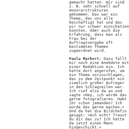
gemacht hatten. Wir sind
z. B. sehr schnell auf
Honorarstrukturen
gekommen. Das war ein
Thema, das uns alle
beschäftigt hat und das
wir nur schwer einschätzen
konnten. Oder auch die
Erfahrung, dass man als
Frau bei der
Auftragsvergabe oft
bestimmten Themen
zugeordnet wird.
Paula Markert:
Dazu fällt
mir noch eine Anekdote mit
einer Redaktion ein. Ich
hatte dort angerufen, um
ein Thema vorzuschlagen,
das zu dem Zeitpunkt ein
ziemlich großer Aufreger
in den Schlagzeilen war.
Ich rief also da an und
sagte »Hey, ich würde das
gerne fotografieren. Habt
ihr schon jemanden? Ich
würde das gerne machen.«
Und da hat die Bildchefin
gesagt: »Ach echt? Traust
du dir das zu? Ich hätte
da jetzt einen Mann
hingeschickt.«