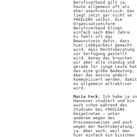
Berufsverband gilt ja
heute allgemein oft als
eher anachronistisch. Das
liegt jetzt gar nicht an
FREELENS selbst. Die
Organisationsform
Berufsverband klingt
einfach nach 80er Jahre.
Es fehlt oft das
Bewusstsein dafür, dass
hier Lobbyarbeit gemacht
wird, dass Rechtsberatung
zur Verfügung gestellt
wird. Genau das brauchen
wir aber alle ständig und
gerade für junge Leute hat
das eine große Bedeutung.
Aber das müsste anders
kommuniziert werden, damit
es allgemein attraktiver
wird.
Maria Feck:
Ich habe ja in
Hannover studiert und bin
auch schon während des
Studiums bei FREELENS
beigetreten – unter
anderem wegen des
Presseausweises und auch
wegen der Rechtsberatung,
ja. Aber auch, weil man
hier einfach ein bisschen