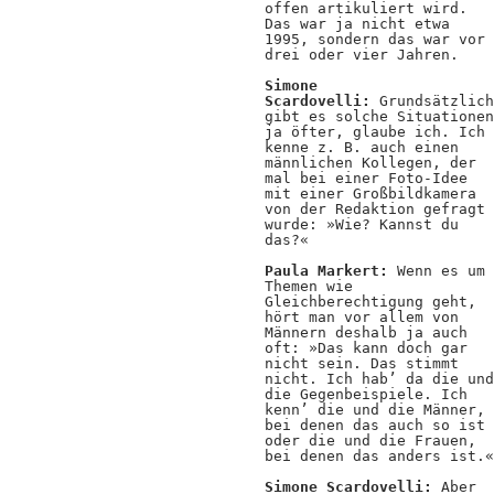
offen artikuliert wird.
Das war ja nicht etwa
1995, sondern das war vor
drei oder vier Jahren.
Simone
Scardovelli:
Grundsätzlich
gibt es solche Situationen
ja öfter, glaube ich. Ich
kenne z. B. auch einen
männlichen Kollegen, der
mal bei einer Foto-Idee
mit einer Großbildkamera
von der Redaktion gefragt
wurde: »Wie? Kannst du
das?«
Paula Markert:
Wenn es um
Themen wie
Gleichberechtigung geht,
hört man vor allem von
Männern deshalb ja auch
oft: »Das kann doch gar
nicht sein. Das stimmt
nicht. Ich hab’ da die und
die Gegenbeispiele. Ich
kenn’ die und die Männer,
bei denen das auch so ist
oder die und die Frauen,
bei denen das anders ist.«
Simone Scardovelli:
Aber