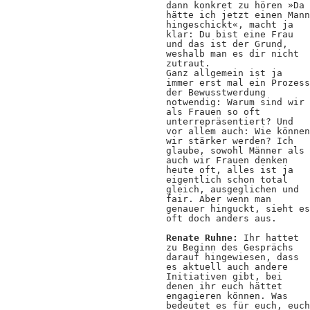
dann konkret zu hören »Da
hätte ich jetzt einen Mann
hingeschickt«, macht ja
klar: Du bist eine Frau
und das ist der Grund,
weshalb man es dir nicht
zutraut.
Ganz allgemein ist ja
immer erst mal ein Prozess
der Bewusstwerdung
notwendig: Warum sind wir
als Frauen so oft
unterrepräsentiert? Und
vor allem auch: Wie können
wir stärker werden? Ich
glaube, sowohl Männer als
auch wir Frauen denken
heute oft, alles ist ja
eigentlich schon total
gleich, ausgeglichen und
fair. Aber wenn man
genauer hinguckt, sieht es
oft doch anders aus.
Renate Ruhne:
Ihr hattet
zu Beginn des Gesprächs
darauf hingewiesen, dass
es aktuell auch andere
Initiativen gibt, bei
denen ihr euch hättet
engagieren können. Was
bedeutet es für euch, euch