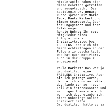
Mittlerweile haben sich
Positionen
diese mehrfach getroffen
und ausgetauscht. Die
Verband
Soziologin
Dr. Renate
Ruhne
sprach mit
Maria
Feck
,
Paula Markert
und
Fotograf*innen
Simone Scardovelli
über
ihr Engagement und ihre
Regionalgruppen
Erfahrungen.
Renate Ruhne:
Ihr seid
Mitglieder eines
Projekte und Publikationen
Fotografinnen-
Initiativkreises bei
FREELENS, der sich mit
Foundation
Geschlechterfragen in der
Fotografie beschäftigt.
Was hat euch motiviert,
euch in der Gruppe zu
Services für
engagieren?
Paula Markert:
Das war ja
Fotograf*innen
grundsätzlich eine
FREELENS Initiative. Aber
als ich gefragt wurde,
Mitglied werden
dachte ich spontan: »Klar,
das finde ich auf jeden
Fall ein interessantes und
Presseausweis
wichtiges Thema!« – auch
wenn ich das, glaube ich,
Mein FREELENS
nicht unbedingt selber
initiiert hätte.
Grundsätzlich hätte es ja