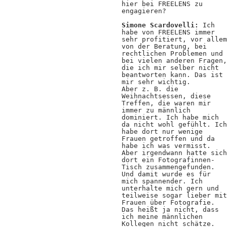
hier bei FREELENS zu
engagieren?
Simone Scardovelli:
Ich
habe von FREELENS immer
sehr profitiert, vor allem
von der Beratung, bei
rechtlichen Problemen und
bei vielen anderen Fragen,
die ich mir selber nicht
beantworten kann. Das ist
mir sehr wichtig.
Aber z. B. die
Weihnachtsessen, diese
Treffen, die waren mir
immer zu männlich
dominiert. Ich habe mich
da nicht wohl gefühlt. Ich
habe dort nur wenige
Frauen getroffen und da
habe ich was vermisst.
Aber irgendwann hatte sich
dort ein Fotografinnen-
Tisch zusammengefunden.
Und damit wurde es für
mich spannender. Ich
unterhalte mich gern und
teilweise sogar lieber mit
Frauen über Fotografie.
Das heißt ja nicht, dass
ich meine männlichen
Kollegen nicht schätze.