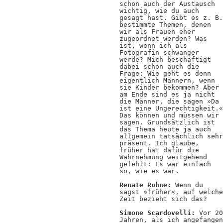
schon auch der Austausch
wichtig, wie du auch
gesagt hast. Gibt es z. B.
bestimmte Themen, denen
wir als Frauen eher
zugeordnet werden? Was
ist, wenn ich als
Fotografin schwanger
werde? Mich beschäftigt
dabei schon auch die
Frage: Wie geht es denn
eigentlich Männern, wenn
sie Kinder bekommen? Aber
am Ende sind es ja nicht
die Männer, die sagen »Da
ist eine Ungerechtigkeit.«
Das können und müssen wir
sagen. Grundsätzlich ist
das Thema heute ja auch
allgemein tatsächlich sehr
präsent. Ich glaube,
früher hat dafür die
Wahrnehmung weitgehend
gefehlt: Es war einfach
so, wie es war.
Renate Ruhne:
Wenn du
sagst »früher«, auf welche
Zeit bezieht sich das?
Simone Scardovelli:
Vor 20
Jahren, als ich angefangen