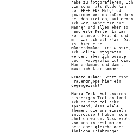
habe zu fotografieren. Ich
bin schon als Studentin
bei FREELENS Mitglied
geworden und da saßen dann
bei den Treffen, auf denen
ich war, außer mir nur
Männer und alles eher so
handfeste Kerle. Es war
keine andere Frau da und
mir war schnell klar: Das
ist hier eine
Männerdomäne. Ich wusste,
ich wollte Fotografin
werden, aber ich wusste
auch: Fotografie ist eine
Männerdomäne und damit
muss ich klar kommen.
Renate Ruhne:
Setzt eine
Frauengruppe hier ein
Gegengewicht?
Maria Feck:
Auf unseren
bisherigen Treffen fand
ich es erst mal sehr
spannend, dass viele
Themen, die uns einzeln
interessiert haben, sehr
ähnlich waren. Dass viele
von uns in bestimmten
Bereichen gleiche oder
ähnliche Erfahrungen