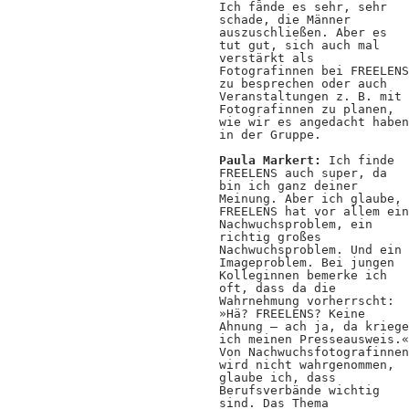
Ich fände es sehr, sehr
schade, die Männer
auszuschließen. Aber es
tut gut, sich auch mal
verstärkt als
Fotografinnen bei FREELENS
zu besprechen oder auch
Veranstaltungen z. B. mit
Fotografinnen zu planen,
wie wir es angedacht haben
in der Gruppe.
Paula Markert:
Ich finde
FREELENS auch super, da
bin ich ganz deiner
Meinung. Aber ich glaube,
FREELENS hat vor allem ein
Nachwuchsproblem, ein
richtig großes
Nachwuchsproblem. Und ein
Imageproblem. Bei jungen
Kolleginnen bemerke ich
oft, dass da die
Wahrnehmung vorherrscht:
»Hä? FREELENS? Keine
Ahnung – ach ja, da kriege
ich meinen Presseausweis.«
Von Nachwuchsfotografinnen
wird nicht wahrgenommen,
glaube ich, dass
Berufsverbände wichtig
sind. Das Thema