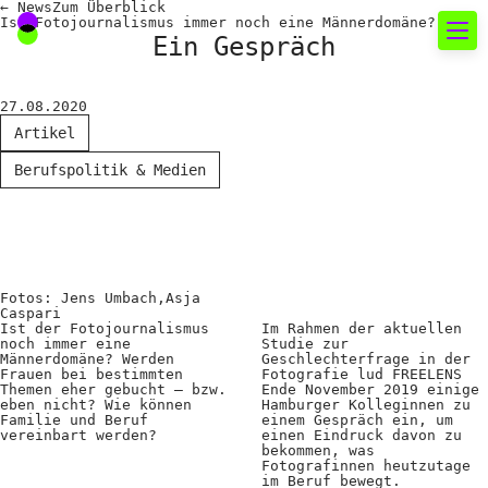
←
News
Zum
Überblick
Ist Fotojournalismus immer noch eine Männerdomäne?
Ein Gespräch
Neues rund um die
27.08.2020
Fotografie
Artikel
Berufspolitik & Medien
Das aktuelle Foto
News
Termine
Fotos: Jens Umbach,Asja
FREELENS Galerie
Caspari
Ist der Fotojournalismus
Im Rahmen der aktuellen
Showcases
noch immer eine
Studie zur
Männerdomäne? Werden
Geschlechterfrage in der
Frauen bei bestimmten
Fotografie lud FREELENS
Themen eher gebucht – bzw.
Ende November 2019 einige
eben nicht? Wie können
Hamburger Kolleginnen zu
Fakten für Politik und
Familie und Beruf
einem Gespräch ein, um
vereinbart werden?
einen Eindruck davon zu
Öffentlichkeit
bekommen, was
Fotografinnen heutzutage
im Beruf bewegt.