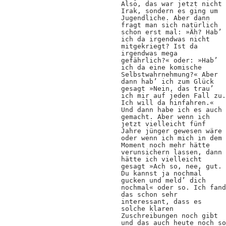
Also, das war jetzt nicht
Irak, sondern es ging um
Jugendliche. Aber dann
fragt man sich natürlich
schon erst mal: »Äh? Hab’
ich da irgendwas nicht
mitgekriegt? Ist da
irgendwas mega
gefährlich?« oder: »Hab’
ich da eine komische
Selbstwahrnehmung?« Aber
dann hab’ ich zum Glück
gesagt »Nein, das trau’
ich mir auf jeden Fall zu.
Ich will da hinfahren.«
Und dann habe ich es auch
gemacht. Aber wenn ich
jetzt vielleicht fünf
Jahre jünger gewesen wäre
oder wenn ich mich in dem
Moment noch mehr hätte
verunsichern lassen, dann
hätte ich vielleicht
gesagt »Ach so, nee, gut.
Du kannst ja nochmal
gucken und meld’ dich
nochmal« oder so. Ich fand
das schon sehr
interessant, dass es
solche klaren
Zuschreibungen noch gibt
und das auch heute noch so