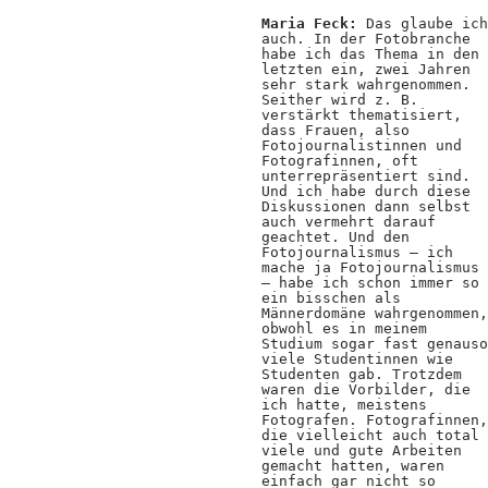
Maria Feck:
Das glaube ich
auch. In der Fotobranche
habe ich das Thema in den
letzten ein, zwei Jahren
sehr stark wahrgenommen.
Seither wird z. B.
verstärkt thematisiert,
dass Frauen, also
Fotojournalistinnen und
Fotografinnen, oft
unterrepräsentiert sind.
Und ich habe durch diese
Diskussionen dann selbst
auch vermehrt darauf
geachtet. Und den
Fotojournalismus – ich
mache ja Fotojournalismus
– habe ich schon immer so
ein bisschen als
Männerdomäne wahrgenommen,
obwohl es in meinem
Studium sogar fast genauso
viele Studentinnen wie
Studenten gab. Trotzdem
waren die Vorbilder, die
ich hatte, meistens
Fotografen. Fotografinnen,
die vielleicht auch total
viele und gute Arbeiten
gemacht hatten, waren
einfach gar nicht so