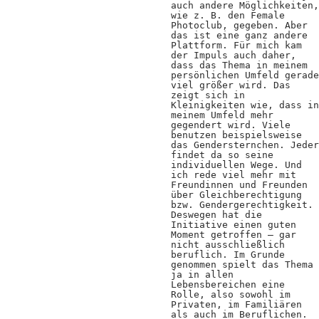
Kooperationen
auch andere Möglichkeiten,
wie z. B. den Female
Wissen A-Z
Photoclub, gegeben. Aber
das ist eine ganz andere
Plattform. Für mich kam
der Impuls auch daher,
dass das Thema in meinem
persönlichen Umfeld gerade
viel größer wird. Das
Login
zeigt sich in
Kleinigkeiten wie, dass in
meinem Umfeld mehr
gegendert wird. Viele
benutzen beispielsweise
das Gendersternchen. Jeder
findet da so seine
individuellen Wege. Und
ich rede viel mehr mit
Freundinnen und Freunden
über Gleichberechtigung
bzw. Gendergerechtigkeit.
Deswegen hat die
Initiative einen guten
Moment getroffen – gar
nicht ausschließlich
beruflich. Im Grunde
genommen spielt das Thema
ja in allen
Lebensbereichen eine
Rolle, also sowohl im
Privaten, im Familiären
als auch im Beruflichen.