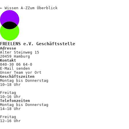
Positionen
←
Wissen A-Z
Zum
Überblick
Verband
Fotograf*innen
Regionalgruppen
FREELENS e.V. Geschäftsstelle
Projekte und Publikationen
Adresse
Alter Steinweg 15
Foundation
20459 Hamburg
Kontakt
040-30 06 64-0
E-Mail senden
Unser Team vor Ort
Services für
Geschäftszeiten
Montag bis Donnerstag
Fotograf*innen
10–18 Uhr
Freitag
10–16 Uhr
Mitglied werden
Telefonzeiten
Montag bis Donnerstag
Presseausweis
14–18 Uhr
Freitag
Mein FREELENS
12–16 Uhr