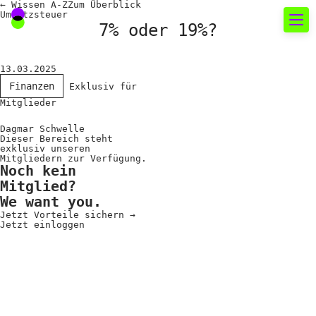
←
Wissen A-Z
Zum
Überblick
Umsatzsteuer
7% oder 19%?
Neues rund um die
13.03.2025
Fotografie
Finanzen
Exklusiv für
Mitglieder
Das aktuelle Foto
Dagmar Schwelle
Dieser Bereich steht
News
exklusiv unseren
Mitgliedern zur Verfügung.
Noch kein
Termine
Mitglied?
FREELENS Galerie
We want you.
Jetzt Vorteile sichern
→
Showcases
Jetzt einloggen
Fakten für Politik und
Öffentlichkeit