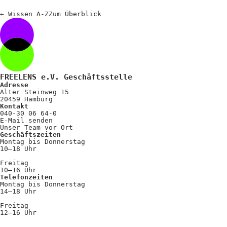
Positionen
←
Wissen A-Z
Zum
Überblick
Verband
Fotograf*innen
Regionalgruppen
FREELENS e.V. Geschäftsstelle
Projekte und Publikationen
Adresse
Alter Steinweg 15
Foundation
20459 Hamburg
Kontakt
040-30 06 64-0
E-Mail senden
Unser Team vor Ort
Services für
Geschäftszeiten
Montag bis Donnerstag
Fotograf*innen
10–18 Uhr
Freitag
10–16 Uhr
Mitglied werden
Telefonzeiten
Montag bis Donnerstag
Presseausweis
14–18 Uhr
Freitag
Mein FREELENS
12–16 Uhr