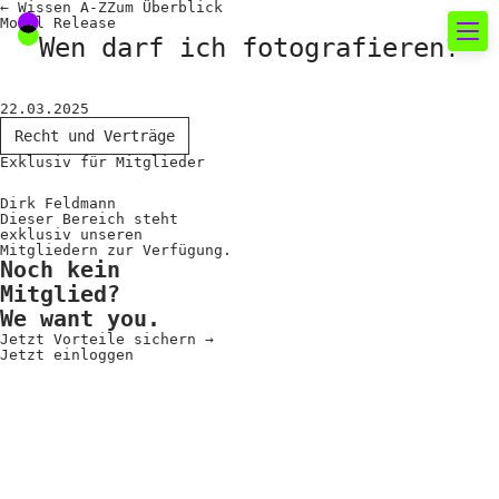
←
Wissen A-Z
Zum
Überblick
Model Release
Wen darf ich fotografieren?
Neues rund um die
22.03.2025
Fotografie
Recht und Verträge
Exklusiv für Mitglieder
Das aktuelle Foto
Dirk Feldmann
Dieser Bereich steht
News
exklusiv unseren
Mitgliedern zur Verfügung.
Noch kein
Termine
Mitglied?
FREELENS Galerie
We want you.
Jetzt Vorteile sichern
→
Showcases
Jetzt einloggen
Fakten für Politik und
Öffentlichkeit