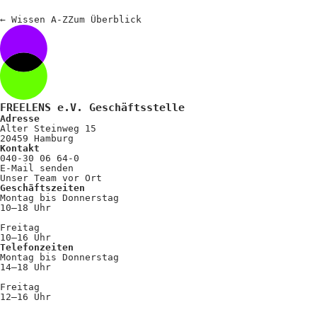
Positionen
←
Wissen A-Z
Zum
Überblick
Verband
Fotograf*innen
Regionalgruppen
FREELENS e.V. Geschäftsstelle
Projekte und Publikationen
Adresse
Alter Steinweg 15
Foundation
20459 Hamburg
Kontakt
040-30 06 64-0
E-Mail senden
Unser Team vor Ort
Services für
Geschäftszeiten
Montag bis Donnerstag
Fotograf*innen
10–18 Uhr
Freitag
10–16 Uhr
Mitglied werden
Telefonzeiten
Montag bis Donnerstag
Presseausweis
14–18 Uhr
Freitag
Mein FREELENS
12–16 Uhr