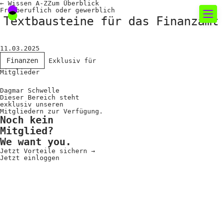
←
Wissen A-Z
Zum
Überblick
Freiberuf­lich oder gewerb­lich
Textbausteine für das Finanzamt
Neues rund um die
11.03.2025
Fotografie
Finanzen
Exklusiv für
Mitglieder
Das aktuelle Foto
Dagmar Schwelle
Dieser Bereich steht
News
exklusiv unseren
Mitgliedern zur Verfügung.
Noch kein
Termine
Mitglied?
FREELENS Galerie
We want you.
Jetzt Vorteile sichern
→
Showcases
Jetzt einloggen
Fakten für Politik und
Öffentlichkeit