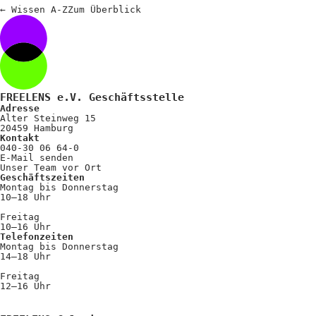
Positionen
←
Wissen A-Z
Zum
Überblick
Verband
Fotograf*innen
Regionalgruppen
FREELENS e.V. Geschäftsstelle
Adresse
Projekte und Publikationen
Alter Steinweg 15
20459 Hamburg
Foundation
Kontakt
040-30 06 64-0
E-Mail senden
Unser Team vor Ort
Geschäftszeiten
Services für
Montag bis Donnerstag
10–18 Uhr
Fotograf*innen
Freitag
10–16 Uhr
Telefonzeiten
Mitglied werden
Montag bis Donnerstag
14–18 Uhr
Presseausweis
Freitag
12–16 Uhr
Mein FREELENS