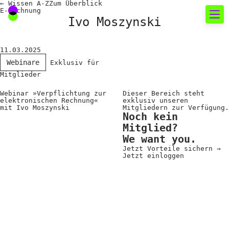
←
Wissen A-Z
Zum
Überblick
E-Rechnung
Ivo Moszynski
Neues rund um die
11.03.2025
Fotografie
Webinare
Exklusiv für
Mitglieder
Das aktuelle Foto
Webinar »Verpflichtung zur
Dieser Bereich steht
elektronischen Rechnung«
exklusiv unseren
News
mit Ivo Moszynski
Mitgliedern zur Verfügung.
Noch kein
Termine
Mitglied?
We want you.
FREELENS Galerie
Jetzt Vorteile sichern
→
Jetzt einloggen
Showcases
Fakten für Politik und
Öffentlichkeit