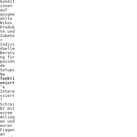
kondit
ionen
auf
ausgew
ählte
Nikon
Produk
te und
Zubehö
r
Indivi
duelle
Beratu
ng für
passen
de
Setups
So
funkti
oniert
’s
Intere
ssiert
?
Schrei
bt mit
eurem
Anlieg
en und
euren
Fragen
an