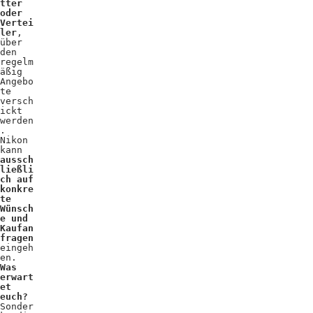
tter
oder
Vertei
ler
,
über
den
regelm
äßig
Angebo
te
versch
ickt
werden
.
Nikon
kann
aussch
ließli
ch auf
konkre
te
Wünsch
e und
Kaufan
fragen
eingeh
en.
Was
erwart
et
euch?
Sonder