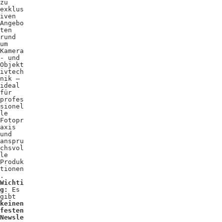
zu
exklus
iven
Angebo
ten
rund
um
Kamera
- und
Objekt
ivtech
nik –
ideal
für
profes
sionel
le
Fotopr
axis
und
anspru
chsvol
le
Produk
tionen
.
Wichti
g:
Es
gibt
keinen
festen
Newsle