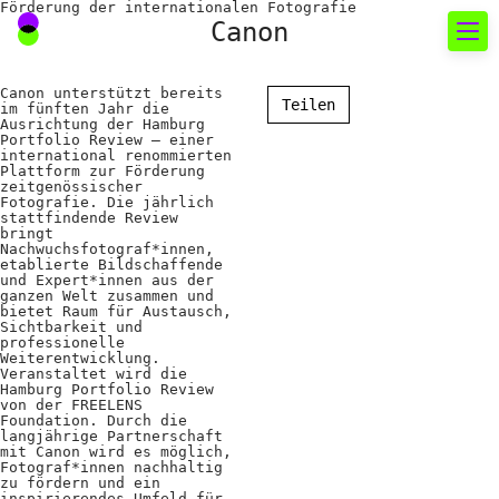
Förderung der internationalen Fotografie
Canon
Canon unterstützt bereits
Neues rund um die
Teilen
im fünften Jahr die
Ausrichtung der Hamburg
Fotografie
Portfolio Review – einer
international renommierten
Plattform zur Förderung
zeitgenössischer
Das aktuelle Foto
Fotografie. Die jährlich
stattfindende Review
News
bringt
Nachwuchsfotograf*innen,
etablierte Bildschaffende
Termine
und Expert*innen aus der
ganzen Welt zusammen und
FREELENS Galerie
bietet Raum für Austausch,
Sichtbarkeit und
professionelle
Showcases
Weiterentwicklung.
Veranstaltet wird die
Hamburg Portfolio Review
von der FREELENS
Fakten für Politik und
Foundation. Durch die
langjährige Partnerschaft
mit Canon wird es möglich,
Öffentlichkeit
Fotograf*innen nachhaltig
zu fördern und ein
inspirierendes Umfeld für