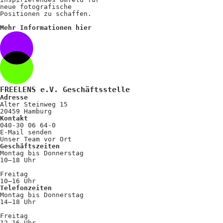
Positionen
neue fotografische
Positionen zu schaffen.
Verband
Mehr Informationen hier
Fotograf*innen
Regionalgruppen
Projekte und Publikationen
FREELENS e.V. Geschäftsstelle
Foundation
Adresse
Alter Steinweg 15
20459 Hamburg
Kontakt
040-30 06 64-0
Services für
E-Mail senden
Unser Team vor Ort
Fotograf*innen
Geschäftszeiten
Montag bis Donnerstag
10–18 Uhr
Mitglied werden
Freitag
10–16 Uhr
Presseausweis
Telefonzeiten
Montag bis Donnerstag
14–18 Uhr
Mein FREELENS
Freitag
12–16 Uhr