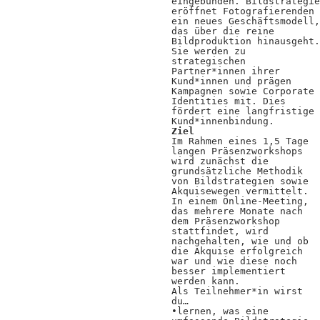
Kooperationen
eingebunden. Bildstrategie
eröffnet Fotografierenden
ein neues Geschäftsmodell,
Wissen A-Z
das über die reine
Bildproduktion hinausgeht.
Sie werden zu
strategischen
Partner*innen ihrer
Kund*innen und prägen
Login
Kampagnen sowie Corporate
Identities mit. Dies
fördert eine langfristige
Kund*innenbindung.
Ziel
Im Rahmen eines 1,5 Tage
langen Präsenzworkshops
wird zunächst die
grundsätzliche Methodik
von Bildstrategien sowie
Akquisewegen vermittelt.
In einem Online-Meeting,
das mehrere Monate nach
dem Präsenzworkshop
stattfindet, wird
nachgehalten, wie und ob
die Akquise erfolgreich
war und wie diese noch
besser implementiert
werden kann.
Als Teilnehmer*in wirst
du…
•lernen, was eine