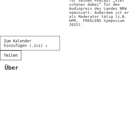
für seinen Podcast „viel
schönes dabei“ für den
Audiopreis des Landes NRW
nominiert. Außerdem ist er
als Moderator tätig (z.B.
HPR, FREELENS Symposium
2025).
Zum Kalender
hinzufügen (.ics) ↓
Teilen
Über