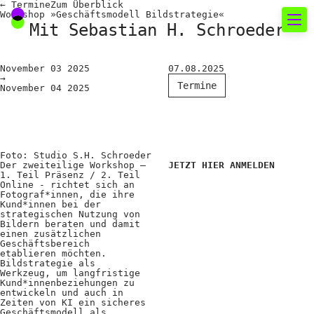
←
Termine
Zum
Überblick
Workshop »Geschäftsmodell Bildstrategie«
Mit Sebastian H. Schroeder
Neues rund um die
November
03
2025
07.08.2025
→
Fotografie
Termine
November
04
2025
Das aktuelle Foto
News
Foto: Studio S.H. Schroeder
Der zweiteilige Workshop –
JETZT HIER ANMELDEN
Termine
1. Teil Präsenz / 2. Teil
Online - richtet sich an
FREELENS Galerie
Fotograf*innen, die ihre
Kund*innen bei der
strategischen Nutzung von
Showcases
Bildern beraten und damit
einen zusätzlichen
Geschäftsbereich
etablieren möchten.
Bildstrategie als
Fakten für Politik und
Werkzeug, um langfristige
Kund*innenbeziehungen zu
Öffentlichkeit
entwickeln und auch in
Zeiten von KI ein sicheres
Geschäftsmodell als