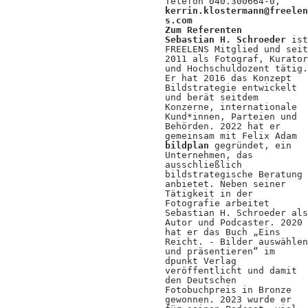
Telefon 040.300664-0,
kerrin.klostermann@freelen
s.com
Zum Referenten
Sebastian H. Schroeder
ist
FREELENS Mitglied und seit
2011 als Fotograf, Kurator
und Hochschuldozent tätig.
Er hat 2016 das Konzept
Bildstrategie entwickelt
und berät seitdem
Konzerne, internationale
Kund*innen, Parteien und
Behörden. 2022 hat er
gemeinsam mit Felix Adam
bildplan
gegründet, ein
Unternehmen, das
ausschließlich
bildstrategische Beratung
anbietet. Neben seiner
Tätigkeit in der
Fotografie arbeitet
Sebastian H. Schroeder als
Autor und Podcaster. 2020
hat er das Buch „Eins
Reicht. - Bilder auswählen
und präsentieren“ im
dpunkt Verlag
veröffentlicht und damit
den Deutschen
Fotobuchpreis in Bronze
gewonnen. 2023 wurde er