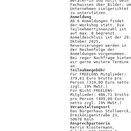
Berater*in und nutzt dein
Fachwissen über Bilder, um
Unternehmen zielgerichtet
zu unterstützen.
Anmeldung
Ab 6 Anmeldungen findet
der Workshop statt. Die
Teilnehmer*innenzahl ist
auf max. 8 begrenzt.
Anmeldeschluss ist der 20.
Oktober 2025,
Reservierungen werden in
der Reihenfolge der
Anmeldungen vorgenommen.
Bei reger Nachfrage bieten
wir gerne weitere Termine
an.
Teilnahmegebühr
Für FREELENS Mitglieder:
379,61 Euro brutto pro
Person (319,00 Euro netto
zzgl. 19% MwSt.)
Für Nicht-FREELENS-
Mitglieder: 486,71 brutto
pro Person (409,00 Euro
netto zzgl. 19% MwSt.)
Veranstaltungsort
Das Bürgerhaus Stollwerck,
Dreikönigenstraße 23,
50678 Köln
Ansprechpartnerin
Kerrin Klostermann,