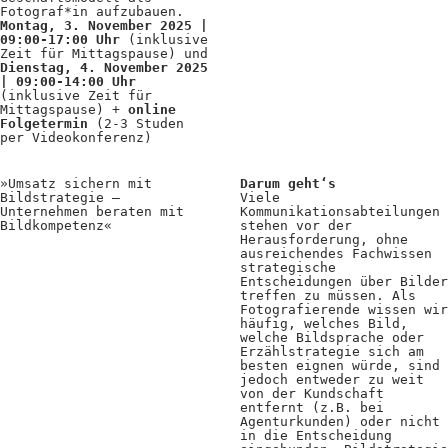
Fotograf*in aufzubauen.
Positionen
Montag, 3. November 2025 |
09:00-17:00 Uhr
(inklusive
Verband
Zeit für Mittagspause) und
Dienstag, 4. November 2025
| 09:00-14:00 Uhr
Fotograf*innen
(inklusive Zeit für
Mittagspause) +
online
Regionalgruppen
Folgetermin
(2-3 Studen
per Videokonferenz)
Projekte und Publikationen
»Umsatz sichern mit
Darum geht‘s
Foundation
Bildstrategie –
Viele
Unternehmen beraten mit
Kommunikationsabteilungen
Bildkompetenz«
stehen vor der
Herausforderung, ohne
ausreichendes Fachwissen
Services für
strategische
Entscheidungen über Bilder
Fotograf*innen
treffen zu müssen. Als
Fotografierende wissen wir
häufig, welches Bild,
welche Bildsprache oder
Mitglied werden
Erzählstrategie sich am
besten eignen würde, sind
Presseausweis
jedoch entweder zu weit
von der Kundschaft
entfernt (z.B. bei
Mein FREELENS
Agenturkunden) oder nicht
in die Entscheidung