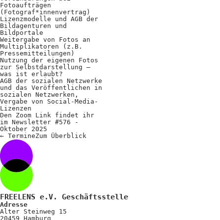
Kooperationen
Fotoaufträgen
(Fotograf*innenvertrag)
Wissen A-Z
Lizenzmodelle und AGB der
Bildagenturen und
Bildportale
Weitergabe von Fotos an
Multiplikatoren (z.B.
Pressemitteilungen)
Login
Nutzung der eigenen Fotos
zur Selbstdarstellung –
was ist erlaubt?
AGB der sozialen Netzwerke
und das Veröffentlichen in
sozialen Netzwerken,
Vergabe von Social-Media-
Lizenzen
Den Zoom Link findet ihr
im Newsletter #576 -
Oktober 2025
←
Termine
Zum
Überblick
FREELENS e.V. Geschäftsstelle
Adresse
Alter Steinweg 15
20459 Hamburg