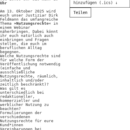
hinzufügen (.ics) ↓
Uhr
Positionen
Am 13. Oktober 2025 wird
Teilen
Verband
euch unser Justiziar Dirk
Feldmann das umfangreiche
Thema
»Nutzungsrechte
« in
Fotograf*innen
einem Webinar
näherbringen. Dabei könnt
Regionalgruppen
ihr euch natürlich auch
einbringen und Fragen
stellen, die euch im
Projekte und Publikationen
beruflichen Alltag
begegnen.
Foundation
Welche Nutzungsrechte sind
für welche Form der
Veröffentlichung notwendig
(einfache und
ausschließliche
Services für
Nutzungsrechte, räumlich,
inhaltlich und/oder
zeitlich beschränkt)?
Fotograf*innen
Was gilt es
unterschiedlich bei
redaktioneller,
Mitglied werden
kommerzieller und
werblicher Nutzung zu
beachten?
Presseausweis
Formulierungen der
verschiedenen
Mein FREELENS
Nutzungsrechte für eure
Kund*innen
Vereinbarungen bei