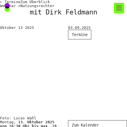
←
Termine
Zum
Überblick
Webinar »Nutzungsrechte«
mit Dirk Feldmann
Neues rund um die
Oktober
13
2025
03.09.2025
Fotografie
Termine
Das aktuelle Foto
News
Termine
FREELENS Galerie
Showcases
Fakten für Politik und
Öffentlichkeit
Foto: Lucas Wahl
Montag,
13. Oktober 2025
Zum Kalender
von 16:30 Uhr bis max. 18