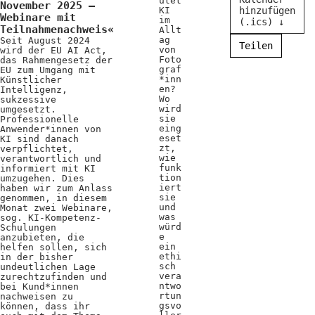
utet
November 2025 –
KI
hinzufügen
Webinare mit
im
(.ics) ↓
Teilnahmenachweis«
Allt
ag
Seit August 2024
Teilen
von
wird der EU AI Act,
Foto
das Rahmengesetz der
graf
EU zum Umgang mit
*inn
Künstlicher
en?
Intelligenz,
Wo
sukzessive
wird
umgesetzt.
sie
Professionelle
eing
Anwender*innen von
eset
KI sind danach
zt,
verpflichtet,
wie
verantwortlich und
funk
informiert mit KI
tion
umzugehen. Dies
iert
haben wir zum Anlass
sie
genommen, in diesem
und
Monat zwei Webinare,
was
sog. KI-Kompetenz-
würd
Schulungen
e
anzubieten, die
ein
helfen sollen, sich
ethi
in der bisher
sch
undeutlichen Lage
vera
zurechtzufinden und
ntwo
bei Kund*innen
rtun
nachweisen zu
gsvo
können, dass ihr