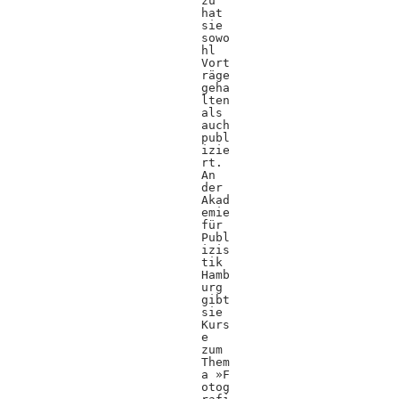
zu
hat
sie
sowo
hl
Vort
räge
geha
lten
als
auch
publ
izie
rt.
An
der
Akad
emie
für
Publ
izis
tik
Hamb
urg
gibt
sie
Kurs
e
zum
Them
a »F
otog