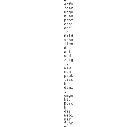
en
Anfo
rder
unge
n an
prof
essi
onel
le
Bild
scha
ffen
de
auf
und
zeig
t,
wie
man
prak
tisc
h
dami
t
umge
ht.
Durc
h
das
Webi
nar
führ