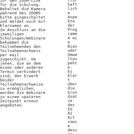
llsc
ihr den ZOOM-Link
haft
für die Schulung.
lich
Behaltet die Kamera
e
während des ZOOMS
Aspe
bitte eingeschaltet
kte
und meldet euch mit
der
Klarnamen an.
Prog
Im Anschluss an die
ramm
jeweiligen
e wi
Schulungen/Webinare
e
bekommen die
Bias
Teilnehmenden den
oder
Teilnahmenachweis
Umwe
per mail
ltas
zugeschickt. Um
pekt
jenen, die an dem
e.
einen oder anderen
Es
Termin verhindert
klär
sind, den Erwerb
t
beider
über
Teilnahmenachweise
die
zu ermöglichen,
Grun
werden die Webinare
dsät
zu einem späteren
ze
Zeitpunkt erneut
des
angeboten.
EU
AI
Act
sowi
e
dess