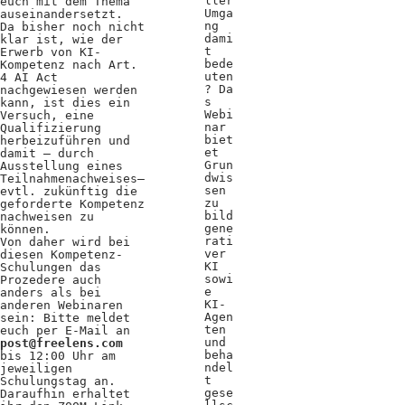
ller
euch mit dem Thema
Umga
auseinandersetzt.
ng
Da bisher noch nicht
dami
klar ist, wie der
t
Erwerb von KI-
bede
Kompetenz nach Art.
uten
4 AI Act
? Da
nachgewiesen werden
s
kann, ist dies ein
Webi
Versuch, eine
nar
Qualifizierung
biet
herbeizuführen und
et
damit – durch
Grun
Ausstellung eines
dwis
Teilnahmenachweises–
sen
evtl. zukünftig die
zu
geforderte Kompetenz
bild
nachweisen zu
gene
können.
rati
Von daher wird bei
ver
diesen Kompetenz-
KI
Schulungen das
sowi
Prozedere auch
e
anders als bei
KI-
anderen Webinaren
Agen
sein: Bitte meldet
ten
euch per E-Mail an
und
post@freelens.com
beha
bis 12:00 Uhr am
ndel
jeweiligen
t
Schulungstag an.
gese
Daraufhin erhaltet