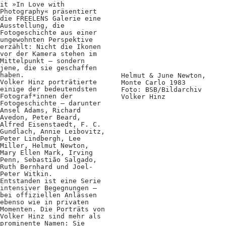
Kooperationen
it »In Love with
Photography« präsentiert
Wissen A-Z
die FREELENS Galerie eine
Ausstellung, die
Fotogeschichte aus einer
ungewohnten Perspektive
erzählt: Nicht die Ikonen
vor der Kamera stehen im
Mittelpunkt – sondern
Login
jene, die sie geschaffen
haben.
Helmut & June Newton,
Volker Hinz porträtierte
Monte Carlo 1983
einige der bedeutendsten
Foto: BSB/Bildarchiv
Fotograf*innen der
Volker Hinz
Fotogeschichte – darunter
Ansel Adams, Richard
Avedon, Peter Beard,
Alfred Eisenstaedt, F. C.
Gundlach, Annie Leibovitz,
Peter Lindbergh, Lee
Miller, Helmut Newton,
Mary Ellen Mark, Irving
Penn, Sebastião Salgado,
Ruth Bernhard und Joel-
Peter Witkin.
Entstanden ist eine Serie
intensiver Begegnungen –
bei offiziellen Anlässen
ebenso wie in privaten
Momenten. Die Porträts von
Volker Hinz sind mehr als
prominente Namen: Sie