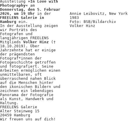
Ausstellung
»In Love with
Positionen
Photography«
am
Donnerstag, den 5. Februar
2026, um 19 Uhr
in der
Annie Leibovitz, New York
Verband
FREELENS Galerie in
1983
Hamburg
ein.
Foto: BSB/Bildarchiv
Fotograf*innen
In der Ausstellung zeigen
Volker Hinz
wir Porträts des
Fotografen und
Regionalgruppen
langjährigen FREELENS
Mitglieds
Volker Hinz
(†
Projekte und Publikationen
18.10.2019). Über
Jahrzehnte hat er einige
der prägendsten
Foundation
Fotograf*innen der
Fotogeschichte getroffen
und fotografiert. Seine
Arbeiten ermöglichen einen
Services für
unmittelbaren, oft
überraschend nahen Blick
auf die Menschen hinter
Fotograf*innen
den ikonischen Bildern und
zeichnen ein lebendiges
Panorama der Fotografie
Mitglied werden
als Kunst, Handwerk und
Haltung.
FREELENS Galerie
Presseausweis
Alter Steinweg 15
20459 Hamburg
Wir freuen uns auf dich!
Mein FREELENS