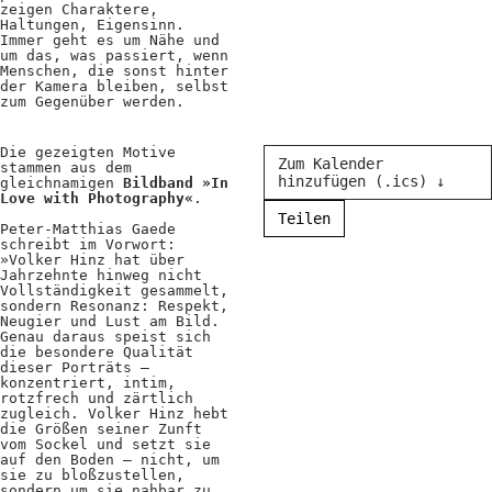
zeigen Charaktere,
Haltungen, Eigensinn.
Immer geht es um Nähe und
um das, was passiert, wenn
Menschen, die sonst hinter
der Kamera bleiben, selbst
zum Gegenüber werden.
Die gezeigten Motive
Zum Kalender
stammen aus dem
hinzufügen (.ics) ↓
gleichnamigen
Bildband »In
Love with Photography«
.
Teilen
Peter-Matthias Gaede
schreibt im Vorwort:
»Volker Hinz hat über
Jahrzehnte hinweg nicht
Vollständigkeit gesammelt,
sondern Resonanz: Respekt,
Neugier und Lust am Bild.
Genau daraus speist sich
die besondere Qualität
dieser Porträts –
konzentriert, intim,
rotzfrech und zärtlich
zugleich. Volker Hinz hebt
die Größen seiner Zunft
vom Sockel und setzt sie
auf den Boden – nicht, um
sie zu bloßzustellen,
sondern um sie nahbar zu