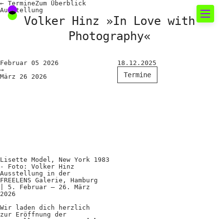
←
Termine
Zum
Überblick
Ausstellung
Volker Hinz »In Love with
Photography«
Neues rund um die
Fotografie
Februar
05
2026
18.12.2025
→
Termine
März
26
2026
Das aktuelle Foto
News
Termine
FREELENS Galerie
Showcases
Lisette Model, New York 1983
- Foto: Volker Hinz
Ausstellung in der
FREELENS Galerie, Hamburg
Fakten für Politik und
| 5. Februar – 26. März
2026
Öffentlichkeit
Wir laden dich herzlich
zur Eröffnung der