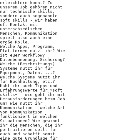
erleichtern könnt? Zu
Positionen
unserem Job gehören nicht
nur technische skills,
Verband
sondern auch sogenannte
soft skills - wir haben
oft Kontakt mit
Fotograf*innen
unterschiedlichen
Menschen, Kommunikation
Regionalgruppen
spielt also auch eine
große Rolle.
Welche Apps, Programm,
Projekte und Publikationen
Plattformen nutzt ihr? Wie
ist euer Workflow?
Datenbennenung, Sicherung?
Foundation
Welche (Beschriftungs)
Systeme nutzt ihr für
Equipment, Daten, ...?
Welche Systeme nutzt ihr
Services für
für Buchhaltung, etc.?
Habt ihr auch Tipps und
Erfahrungswerte für »soft
Fotograf*innen
skills« - wie geht ihr mit
Herausforderungen beim Job
um? Wie nutzt ihr
Mitglied werden
Kommunikation - welche Art
von Kommunikation
funktioniert in welchen
Presseausweis
Situationen? Wie gewinnt
ihr die Menschen, die ihr
Mein FREELENS
portraitieren sollt für
euch und schafft somit
eine gute Grundlage für