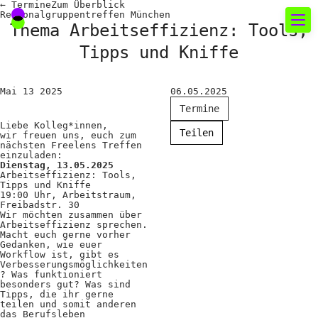
←
Termine
Zum
Überblick
Regionalgruppentreffen München
Thema Arbeitseffizienz: Tools,
Tipps und Kniffe
Neues rund um die
Fotografie
Mai
13
2025
06.05.2025
Termine
Das aktuelle Foto
Liebe Kolleg*innen,
Teilen
wir freuen uns, euch zum
News
nächsten Freelens Treffen
einzuladen:
Dienstag, 13.05.2025
Termine
Arbeitseffizienz: Tools,
Tipps und Kniffe
19:00 Uhr, Arbeitstraum,
FREELENS Galerie
Freibadstr. 30
Wir möchten zusammen über
Showcases
Arbeitseffizienz sprechen.
Macht euch gerne vorher
Gedanken, wie euer
Workflow ist, gibt es
Verbesserungsmöglichkeiten
Fakten für Politik und
? Was funktioniert
besonders gut? Was sind
Öffentlichkeit
Tipps, die ihr gerne
teilen und somit anderen
das Berufsleben