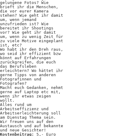
Kooperationen
gelungene Fotos? Wie
brieft ihr die Menschen,
Wissen A-Z
die vor eurer Kamera
stehen? Wie geht ihr damit
um, wenn jemand
unzufrieden ist? Wie
bereitet ihr Shootings
vor? Wie geht ihr damit
um, wenn zu wenig Zeit für
Login
zu viele Motive eingeplant
ist, etc?
Wo habt ihr den Dreh raus,
wo seid ihr effizient bzw
könnt auf Erfahrungen
zurückgreifen, die euch
das Berufsleben
erleichtern? Wo hättet ihr
gerne Tipps von anderen
Fotografinnen und
Fotografen?
Macht euch Gedanken, nehmt
gerne auf Laptop etc mit,
wenn ihr etwas zeigen
wollt.
Alles rund um
Arbeitseffizienz und
Arbeitserleichterung soll
am Dienstag Thema sein.
Wir freuen uns auf den
Austausch und auf bekannte
und neue Gesichter!
Kostenbeitrag:
5,- Euro