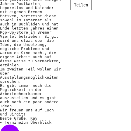
Positionen
Jahren Postkarten,
Teilen
Leporellos und Kalender
mit eigenen Bremen-
Verband
Motiven, vertreibt diese
sowohl im Internet als
auch in Buchläden und hat
Fotograf*innen
Ende letzten Jahres einen
Pop-Up-Store im Bremer
Regionalgruppen
Viertel betrieben. Birgit
wird uns etwas über die
Idee, die Umsetzung,
Projekte und Publikationen
mögliche Probleme und
warum es Sinn macht, die
Foundation
eigene Arbeit auch auf
diese Weise zu vermarkten,
erzählen.
Im zweiten Teil wollen wir
über
Services für
Ausstellungsmöglichkeiten
sprechen.
Fotograf*innen
Es gibt immer noch die
Möglichkeit in der
Arbeitnehmerkammer
auszustellen und es gibt
Mitglied werden
auch noch ein paar andere
Ideen.
Presseausweis
Wir freuen uns auf Euch
und Birgit!
Beste Grüße, Kay
Mein FREELENS
←
Termine
Zum
Überblick