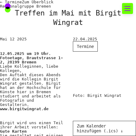
←
Termine
Zum
Überblick
Regionalgruppe Bremen
Treffen im Mai mit Birgit
Wingrat
Neues rund um die
Fotografie
Mai
12
2025
22.04.2025
Termine
Das aktuelle Foto
12.05.2025 um 19 Uhr.
Fotoetage, Brautstrasse 1-
News
2, 28199 Bremen
Liebe Kolleginnen, liebe
Kollegen,
Termine
Den Auftakt dieses Abends
wird die Kollegin Birgit
Wingrat gestalten. Birgit
FREELENS Galerie
hat an der Hochschule für
Künste hier in Bremen
Showcases
Foto: Birgit Wingrat
studiert und arbeitet als
Fotografin und
Gestalterin.
www.birgitwingrat.de
Fakten für Politik und
Birgit wird uns einen Teil
Öffentlichkeit
Zum Kalender
ihrer Arbeit vorstellen:
hinzufügen (.ics) ↓
Gute Karten
Sie gestaltet seit einigen