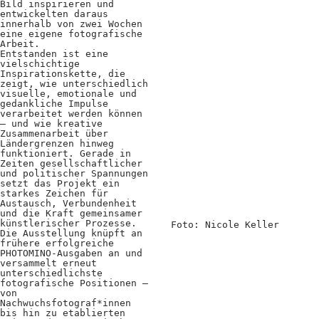
Bild inspirieren und
Positionen
entwickelten daraus
innerhalb von zwei Wochen
eine eigene fotografische
Verband
Arbeit.
Entstanden ist eine
Fotograf*innen
vielschichtige
Inspirationskette, die
zeigt, wie unterschiedlich
Regionalgruppen
visuelle, emotionale und
gedankliche Impulse
Projekte und Publikationen
verarbeitet werden können
– und wie kreative
Zusammenarbeit über
Foundation
Ländergrenzen hinweg
funktioniert. Gerade in
Zeiten gesellschaftlicher
und politischer Spannungen
Services für
setzt das Projekt ein
starkes Zeichen für
Austausch, Verbundenheit
Fotograf*innen
und die Kraft gemeinsamer
künstlerischer Prozesse.
Foto: Nicole Keller
Die Ausstellung knüpft an
Mitglied werden
frühere erfolgreiche
PHOTOMINO-Ausgaben an und
versammelt erneut
Presseausweis
unterschiedlichste
fotografische Positionen –
von
Mein FREELENS
Nachwuchsfotograf*innen
bis hin zu etablierten