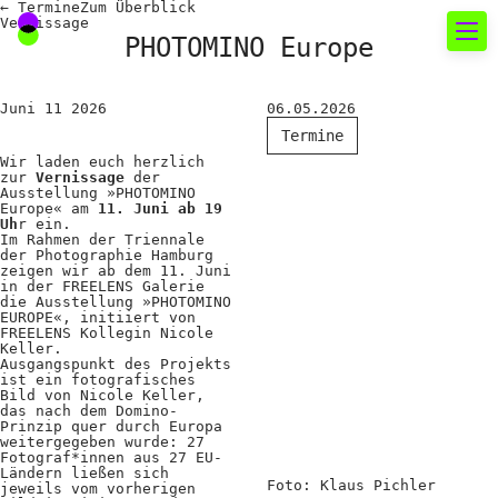
←
Termine
Zum
Überblick
Vernissage
PHOTOMINO Europe
Neues rund um die
Juni
11
2026
06.05.2026
Fotografie
Termine
Wir laden euch herzlich
zur
Vernissage
der
Das aktuelle Foto
Ausstellung »PHOTOMINO
Europe« am
11. Juni ab 19
Uh
r ein.
News
Im Rahmen der Triennale
der Photographie Hamburg
Termine
zeigen wir ab dem 11. Juni
in der FREELENS Galerie
die Ausstellung »PHOTOMINO
FREELENS Galerie
EUROPE«, initiiert von
FREELENS Kollegin Nicole
Showcases
Keller.
Ausgangspunkt des Projekts
ist ein fotografisches
Bild von Nicole Keller,
das nach dem Domino-
Fakten für Politik und
Prinzip quer durch Europa
weitergegeben wurde: 27
Fotograf*innen aus 27 EU-
Öffentlichkeit
Ländern ließen sich
Foto: Klaus Pichler
jeweils vom vorherigen