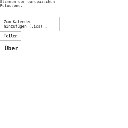
Kooperationen
Stimmen der europäischen
Fotoszene.
Wissen A-Z
Zum Kalender
hinzufügen (.ics) ↓
Login
Teilen
Über