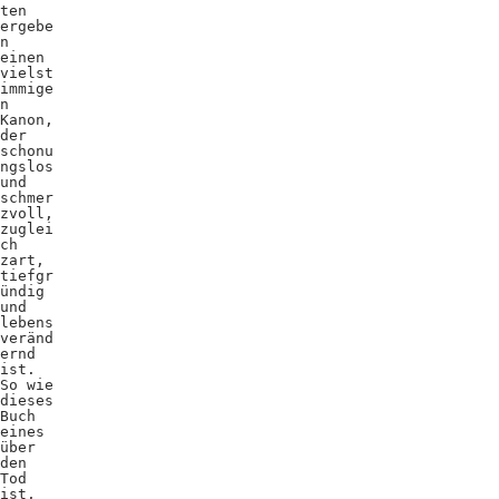
ten
ergebe
n
einen
vielst
immige
n
Kanon,
der
schonu
ngslos
und
schmer
zvoll,
zuglei
ch
zart,
tiefgr
ündig
und
lebens
veränd
ernd
ist.
So wie
dieses
Buch
eines
über
den
Tod
ist,