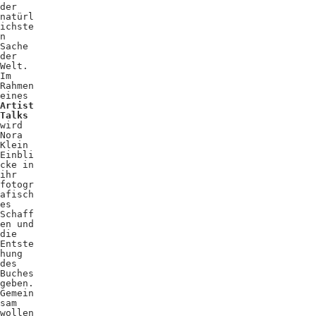
der
natürl
ichste
n
Sache
der
Welt.
Im
Rahmen
eines
Artist
Talks
wird
Nora
Klein
Einbli
cke in
ihr
fotogr
afisch
es
Schaff
en und
die
Entste
hung
des
Buches
geben.
Gemein
sam
wollen