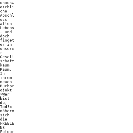
unausw
eichli
che
Abschl
uss
allen
Lebens
– und
doch
findet
er in
unsere
r
Gesell
schaft
kaum
Raum.
In
ihrem
neuen
Buchpr
ojekt
»Wer
bist
du,
Tod?«
nähern
sich
die
FREELE
NS
Fotogr