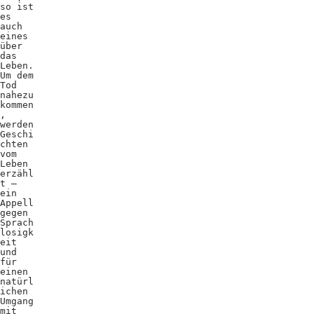
so ist
es
auch
eines
über
das
Leben.
Um dem
Tod
nahezu
kommen
,
werden
Geschi
chten
vom
Leben
erzähl
t –
ein
Appell
gegen
Sprach
losigk
eit
und
für
einen
natürl
ichen
Umgang
mit