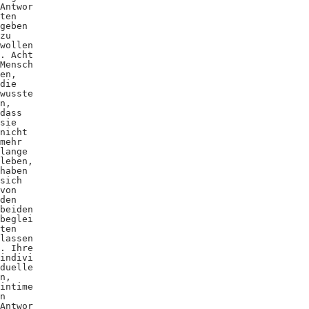
Antwor
ten
geben
zu
wollen
. Acht
Mensch
en,
die
wusste
n,
dass
sie
nicht
mehr
lange
leben,
haben
sich
von
den
beiden
beglei
ten
lassen
. Ihre
indivi
duelle
n,
intime
n
Antwor