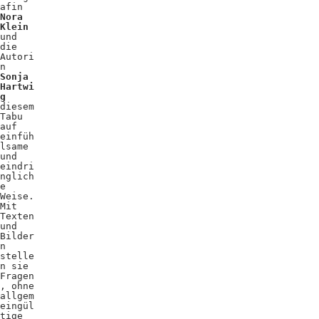
afin
Nora
Klein
und
die
Autori
n
Sonja
Hartwi
g
diesem
Tabu
auf
einfüh
lsame
und
eindri
nglich
e
Weise.
Mit
Texten
und
Bilder
n
stelle
n sie
Fragen
, ohne
allgem
eingül
tige