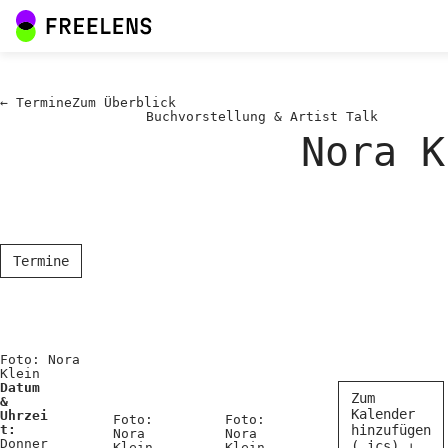
←
Termine
Zum
Überblick
Buchvorstellung & Artist Talk
Nora K
Termine
Foto: Nora
Klein
Datum
Zum
&
Kalender
Uhrzei
Foto:
Foto:
t:
hinzufügen
Nora
Nora
Donner
(.ics) ↓
Klein
Klein