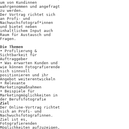
um von Kundinnen
Positionen
wahrgenommen und angefragt
zu werden.
Verband
Der Vortrag richtet sich
an Profi- und
Nachwuchsfotograf*innen
Fotograf*innen
und bietet neben
inhaltlichem Input auch
Regionalgruppen
Raum für Austausch und
Fragen.
Projekte und Publikationen
Die Themen
• Profilierung &
Sichtbarkeit für
Foundation
Auftraggeber
• Was erwarten Kunden und
wie können Fotografierende
sich sinnvoll
Services für
positionieren und ihr
Angebot weiterentwickeln
• Relevante
Fotograf*innen
Marketingmaßnahmen
• Beispiele für
Marketingmöglichkeiten in
Mitglied werden
der Berufsfotografie
Ziel
Der Online-Vortrag richtet
Presseausweis
sich an Profi- und
Nachwuchsfotografinnen.
Mein FREELENS
Ziel ist es,
Fotografierenden
Möglichkeiten aufzuzeigen,