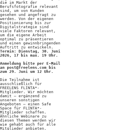
Kooperationen
die im Markt der
Berufsfotografie relevant
Wissen A-Z
sind, um von Kunden
gesehen und angefragt zu
werden. Von der eigenen
Positionierung bis zur
Digitalstrategie sind
viele Faktoren relevant,
um die eigene Arbeit
Login
optimal zu präsentieren
und einen gewinnbringenden
Auftritt zu entwickeln.
Termin: Dienstag, 30. Juni
2026, 17 bis max. 19 Uhr.
Anmeldung bitte per E-Mail
an
post@freelens.com
bis
zum 29. Juni um 12 Uhr.
Die Teilnahme ist
ausschließlich für
FREELENS FLINTA*-
Mitglieder. Wir möchten
damit – ergänzend zu
unseren sonstigen
Angeboten – einen Safe
Space für FLINTA*-
Mitglieder schaffen.
Ähnliche Webinare zu
diesen Themen werden wir
wie gehabt auch für alle
Mitglieder anbieten.