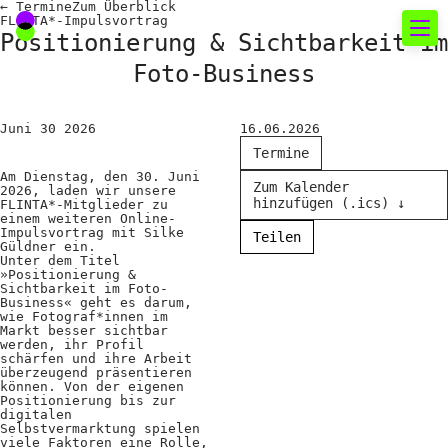
←
Termine
Zum
Überblick
FLINTA*-Impulsvortrag
Positionierung & Sichtbarkeit im
Foto-Business
Neues rund um die
Fotografie
Juni
30
2026
16.06.2026
Termine
Das aktuelle Foto
Am Dienstag, den 30. Juni
Zum Kalender
2026, laden wir unsere
hinzufügen (.ics) ↓
News
FLINTA*-Mitglieder zu
einem weiteren Online-
Impulsvortrag mit Silke
Teilen
Termine
Güldner ein.
Unter dem Titel
»Positionierung &
FREELENS Galerie
Sichtbarkeit im Foto-
Business« geht es darum,
Showcases
wie Fotograf*innen im
Markt besser sichtbar
werden, ihr Profil
schärfen und ihre Arbeit
überzeugend präsentieren
Fakten für Politik und
können. Von der eigenen
Positionierung bis zur
Öffentlichkeit
digitalen
Selbstvermarktung spielen
viele Faktoren eine Rolle,