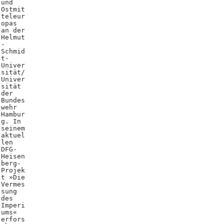
und
Ostmit
teleur
opas
an der
Helmut
-
Schmid
t-
Univer
sität/
Univer
sität
der
Bundes
wehr
Hambur
g. In
seinem
aktuel
len
DFG-
Heisen
berg-
Projek
t »Die
Vermes
sung
des
Imperi
ums«
erfors