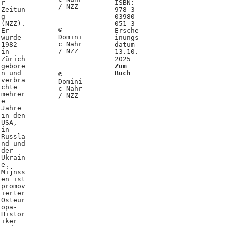
r
ISBN:
/ NZZ
Zeitun
978-3-
g
03980-
(NZZ).
051-3
©
Er
Ersche
Domini
wurde
inungs
c Nahr
1982
datum
/ NZZ
in
13.10.
Zürich
2025
gebore
Zum
n und
Buch
©
verbra
Domini
chte
c Nahr
mehrer
/ NZZ
e
Jahre
in den
USA,
in
Russla
nd und
der
Ukrain
e.
Mijnss
en ist
promov
ierter
Osteur
opa-
Histor
iker