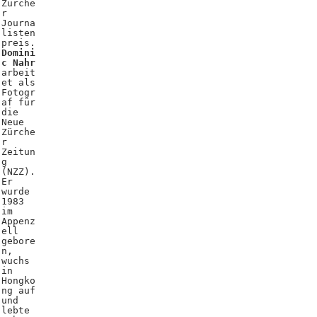
Zürche
r
Journa
listen
preis.
Domini
c Nahr
arbeit
et als
Fotogr
af für
die
Neue
Zürche
r
Zeitun
g
(NZZ).
Er
wurde
1983
im
Appenz
ell
gebore
n,
wuchs
in
Hongko
ng auf
und
lebte