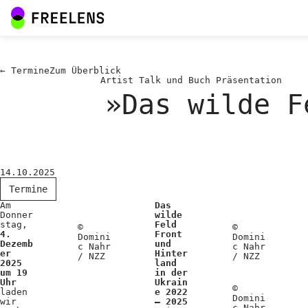
←
Termine
Zum
Überblick
Artist Talk und Buch Präsentation
»Das wilde F
14.10.2025
Termine
Am
Das
Donner
wilde
stag,
Feld
©
©
4.
Front
Domini
Domini
Dezemb
und
c Nahr
c Nahr
er
Hinter
/ NZZ
/ NZZ
2025
land
um 19
in der
Uhr
Ukrain
©
laden
e 2022
Domini
wir
– 2025
c Nahr