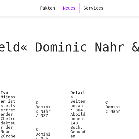
Fakten
Neues
Services
eld« Dominic Nahr 
Ivo
Detail
Mijnss
s
en
ist
Seiten
©
©
stellv
anzahl
Domini
Domini
ertret
: 304
c Nahr
c Nahr
ender
Abbild
/ NZZ
Chefre
ungen:
dakteu
140
r der
Buch,
©
Neue
Gebund
Domini
Zürche
en
c Nahr