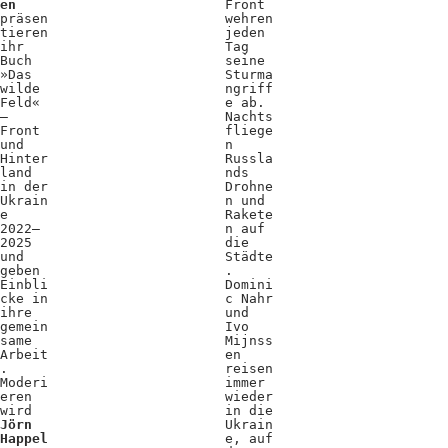
en
Front
präsen
wehren
tieren
jeden
ihr
Tag
Buch
seine
»Das
Sturma
wilde
ngriff
Feld«
e ab.
–
Nachts
Front
fliege
und
n
Hinter
Russla
land
nds
in der
Drohne
Ukrain
n und
e
Rakete
2022–
n auf
2025
die
und
Städte
geben
.
Einbli
Domini
cke in
c Nahr
ihre
und
gemein
Ivo
same
Mijnss
Arbeit
en
.
reisen
Moderi
immer
eren
wieder
wird
in die
Jörn
Ukrain
Happel
e, auf