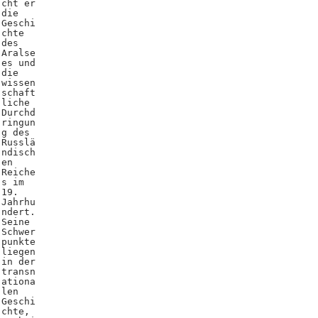
cht er
die
Geschi
chte
des
Aralse
es und
die
wissen
schaft
liche
Durchd
ringun
g des
Russlä
ndisch
en
Reiche
s im
19.
Jahrhu
ndert.
Seine
Schwer
punkte
liegen
in der
transn
ationa
len
Geschi
chte,