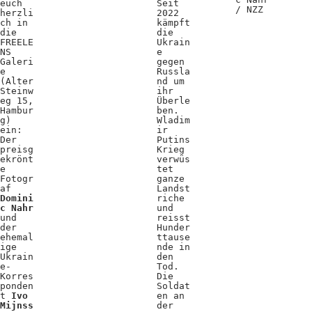
euch
Seit
/ NZZ
herzli
2022
ch in
kämpft
die
die
FREELE
Ukrain
NS
e
Galeri
gegen
e
Russla
(Alter
nd um
Steinw
ihr
eg 15,
Überle
Hambur
ben.
g)
Wladim
ein:
ir
Der
Putins
preisg
Krieg
ekrönt
verwüs
e
tet
Fotogr
ganze
af
Landst
Domini
riche
c Nahr
und
und
reisst
der
Hunder
ehemal
ttause
ige
nde in
Ukrain
den
e-
Tod.
Korres
Die
ponden
Soldat
t
Ivo
en an
Mijnss
der