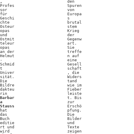
,
den
Profes
Spuren
sor
von
für
Europa
Geschi
s
chte
brutal
Osteur
stem
opas
Krieg
und
der
Ostmit
Gegenw
teleur
art.
opas
Sie
an der
treffe
Helmut
n auf
-
eine
Schmid
Gesell
t
schaft
Univer
, die
sität.
Widers
Die
tand
Bildre
wie im
dakteu
Fieber
rin
leiste
Barbar
t. Bis
a
zur
Stauss
Erschö
hat
pfung.
das
Die
Buch
Bilder
editie
und
rt und
Texte
wird
zeigen