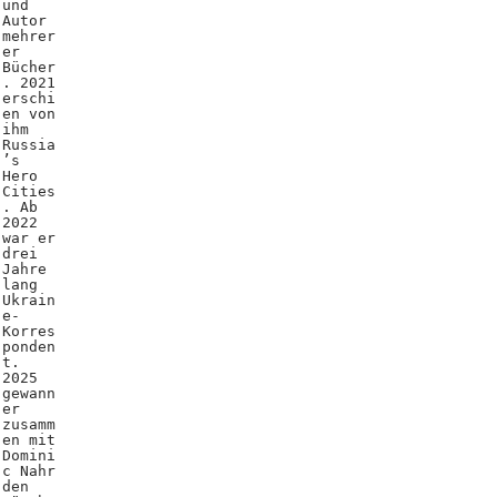
und
Autor
mehrer
er
Bücher
. 2021
erschi
en von
ihm
Russia
’s
Hero
Cities
. Ab
2022
war er
drei
Jahre
lang
Ukrain
e-
Korres
ponden
t.
2025
gewann
er
zusamm
en mit
Domini
c Nahr
den