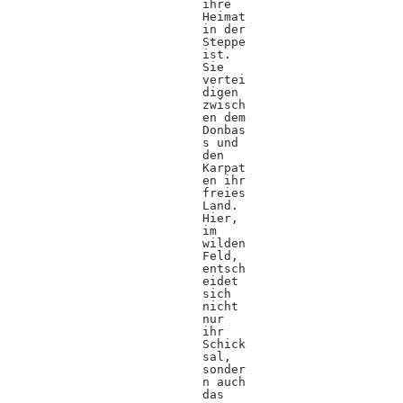
ihre
Heimat
in der
Steppe
ist.
Sie
vertei
digen
zwisch
en dem
Donbas
s und
den
Karpat
en ihr
freies
Land.
Hier,
im
wilden
Feld,
entsch
eidet
sich
nicht
nur
ihr
Schick
sal,
sonder
n auch
das