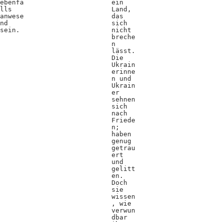
ebenfa
ein
lls
Land,
anwese
das
nd
sich
sein.
nicht
breche
n
lässt.
Die
Ukrain
erinne
n und
Ukrain
er
sehnen
sich
nach
Friede
n;
haben
genug
getrau
ert
und
gelitt
en.
Doch
sie
wissen
, wie
verwun
dbar