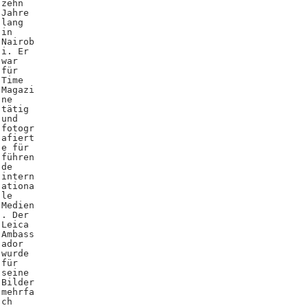
zehn
Jahre
lang
in
Nairob
i. Er
war
für
Time
Magazi
ne
tätig
und
fotogr
afiert
e für
führen
de
intern
ationa
le
Medien
. Der
Leica
Ambass
ador
wurde
für
seine
Bilder
mehrfa
ch