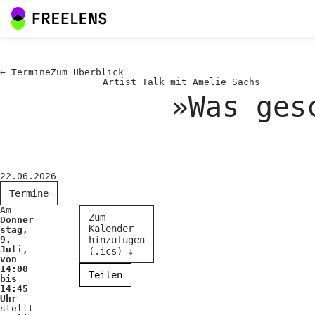
←
Termine
Zum
Überblick
Artist Talk mit Amelie Sachs
»Was ges
22.06.2026
Termine
Am
Zum
Donner
Kalender
stag,
9.
hinzufügen
Juli,
(.ics) ↓
von
14:00
Teilen
bis
14:45
Uhr
stellt