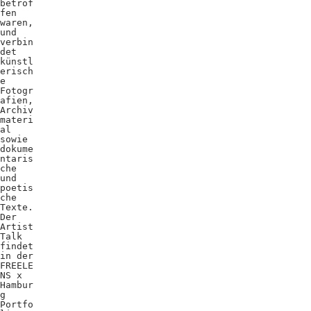
betrof
fen
waren,
und
verbin
det
künstl
erisch
e
Fotogr
afien,
Archiv
materi
al
sowie
dokume
ntaris
che
und
poetis
che
Texte.
Der
Artist
Talk
findet
in der
FREELE
NS x
Hambur
g
Portfo