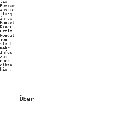
lio
Review
Ausste
llung
in der
Manuel
River-
Ortiz
Fondat
ion
statt.
Mehr
Infos
zum
Buch
gibts
hier.
Über