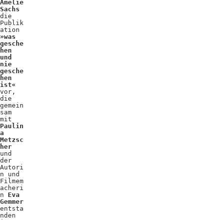
Amelie
Sachs
die
Publik
ation
»was
gesche
hen
und
nie
gesche
hen
ist«
vor,
die
gemein
sam
mit
Paulin
a
Metzsc
her
und
der
Autori
n und
Filmem
acheri
n
Eva
Gemmer
entsta
nden