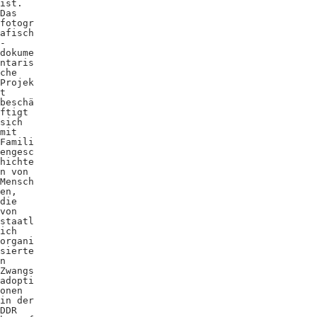
ist.
Das
fotogr
afisch
-
dokume
ntaris
che
Projek
t
beschä
ftigt
sich
mit
Famili
engesc
hichte
n von
Mensch
en,
die
von
staatl
ich
organi
sierte
n
Zwangs
adopti
onen
in der
DDR