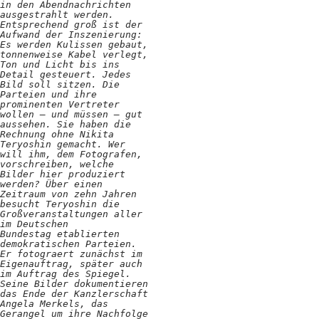
Kooperationen
in den Abendnachrichten
ausgestrahlt werden.
Entsprechend groß ist der
Wissen A-Z
Aufwand der Inszenierung:
Es werden Kulissen gebaut,
tonnenweise Kabel verlegt,
Ton und Licht bis ins
Detail gesteuert. Jedes
Bild soll sitzen. Die
Login
Parteien und ihre
prominenten Vertreter
wollen – und müssen – gut
aussehen. Sie haben die
Rechnung ohne Nikita
Teryoshin gemacht. Wer
will ihm, dem Fotografen,
vorschreiben, welche
Bilder hier produziert
werden? Über einen
Zeitraum von zehn Jahren
besucht Teryoshin die
Großveranstaltungen aller
im Deutschen
Bundestag etablierten
demokratischen Parteien.
Er fotograert zunächst im
Eigenauftrag, später auch
im Auftrag des Spiegel.
Seine Bilder dokumentieren
das Ende der Kanzlerschaft
Angela Merkels, das
Gerangel um ihre Nachfolge