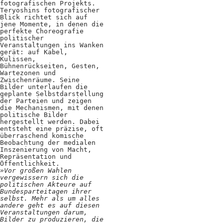
fotografischen Projekts.
Positionen
Teryoshins fotografischer
Blick richtet sich auf
Verband
jene Momente, in denen die
perfekte Choreografie
politischer
Fotograf*innen
Veranstaltungen ins Wanken
gerät: auf Kabel,
Kulissen,
Regionalgruppen
Bühnenrückseiten, Gesten,
Wartezonen und
Projekte und Publikationen
Zwischenräume. Seine
Bilder unterlaufen die
geplante Selbstdarstellung
Foundation
der Parteien und zeigen
die Mechanismen, mit denen
politische Bilder
hergestellt werden. Dabei
Services für
entsteht eine präzise, oft
überraschend komische
Beobachtung der medialen
Fotograf*innen
Inszenierung von Macht,
Repräsentation und
Öffentlichkeit.
Mitglied werden
»Vor großen Wahlen
vergewissern sich die
politischen Akteure auf
Presseausweis
Bundesparteitagen ihrer
selbst. Mehr als um alles
Mein FREELENS
andere geht es auf diesen
Veranstaltungen darum,
Bilder zu produzieren, die