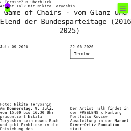
←
Termine
Zum
Überblick
Artist Talk mit Nikita Teryoshin
Game of Chairs - vom Glanz und
Elend der Bundesparteitage (2016
Neues rund um die
- 2025)
Fotografie
Juli
09
2026
22.06.2026
Das aktuelle Foto
Termine
News
Termine
FREELENS Galerie
Showcases
Foto: Nikita Teryoshin
Am
Donnerstag, 9. Juli,
Der Artist Talk findet in
Fakten für Politik und
von 15:00 bis 16:30 Uhr
der FREELENS x Hamburg
präsentiert Nikita
Portfolio Review
Öffentlichkeit
Teryoshin sein neues Buch
Ausstellung in der
Manuel
und gibt Einblicke in die
River-Ortiz Fondation
Entstehung des
statt.