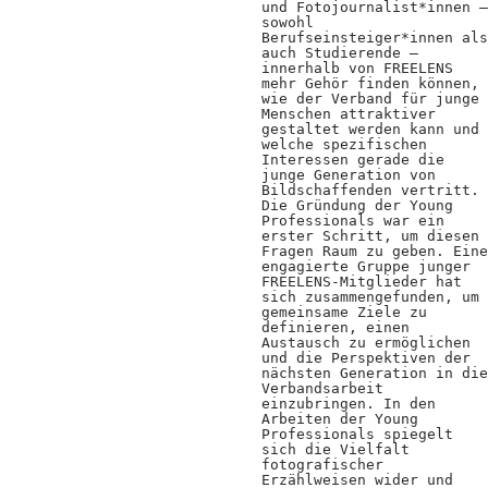
und Fotojournalist*innen –
Positionen
sowohl
Berufseinsteiger*innen als
Verband
auch Studierende –
innerhalb von FREELENS
mehr Gehör finden können,
Fotograf*innen
wie der Verband für junge
Menschen attraktiver
gestaltet werden kann und
Regionalgruppen
welche spezifischen
Interessen gerade die
Projekte und Publikationen
junge Generation von
Bildschaffenden vertritt.
Die Gründung der Young
Foundation
Professionals war ein
erster Schritt, um diesen
Fragen Raum zu geben. Eine
engagierte Gruppe junger
Services für
FREELENS-Mitglieder hat
sich zusammengefunden, um
gemeinsame Ziele zu
Fotograf*innen
definieren, einen
Austausch zu ermöglichen
und die Perspektiven der
Mitglied werden
nächsten Generation in die
Verbandsarbeit
einzubringen. In den
Presseausweis
Arbeiten der Young
Professionals spiegelt
Mein FREELENS
sich die Vielfalt
fotografischer
Erzählweisen wider und