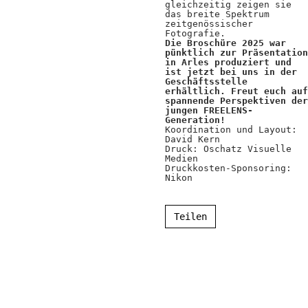
Kooperationen
gleichzeitig zeigen sie
das breite Spektrum
zeitgenössischer
Wissen A-Z
Fotografie.
Die Broschüre 2025 war
pünktlich zur Präsentation
in Arles produziert und
ist jetzt bei uns in der
Geschäftsstelle
Login
erhältlich. Freut euch auf
spannende Perspektiven der
jungen FREELENS-
Generation!
Koordination und Layout:
David Kern
Druck: Oschatz Visuelle
Medien
Druckkosten-Sponsoring:
Nikon
Teilen