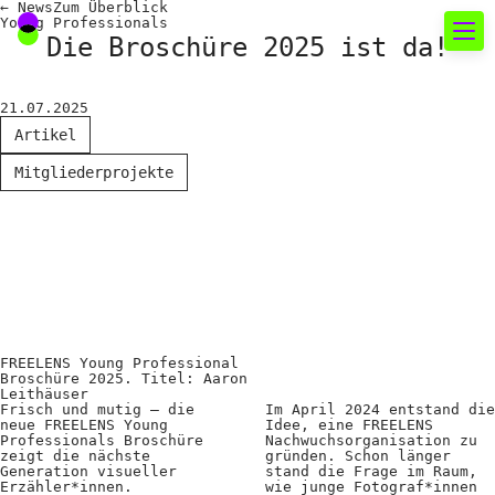
←
News
Zum
Überblick
Young Professionals
Die Broschüre 2025 ist da!
Neues rund um die
21.07.2025
Fotografie
Artikel
Mitgliederprojekte
Das aktuelle Foto
News
Termine
FREELENS Galerie
Showcases
FREELENS Young Professional
Broschüre 2025. Titel: Aaron
Leithäuser
Frisch und mutig – die
Im April 2024 entstand die
Fakten für Politik und
neue FREELENS Young
Idee, eine FREELENS
Professionals Broschüre
Nachwuchsorganisation zu
Öffentlichkeit
zeigt die nächste
gründen. Schon länger
Generation visueller
stand die Frage im Raum,
Erzähler*innen.
wie junge Fotograf*innen