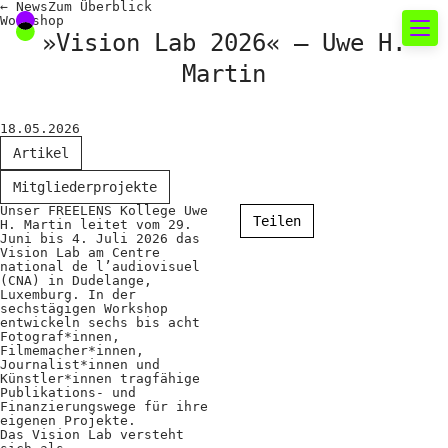
←
News
Zum
Überblick
Workshop
»Vision Lab 2026« – Uwe H.
Martin
Neues rund um die
Fotografie
18.05.2026
Artikel
Das aktuelle Foto
Mitgliederprojekte
News
Unser FREELENS Kollege Uwe
Teilen
H. Martin leitet vom 29.
Juni bis 4. Juli 2026 das
Termine
Vision Lab am Centre
national de l’audiovisuel
FREELENS Galerie
(CNA) in Dudelange,
Luxemburg. In der
sechstägigen Workshop
Showcases
entwickeln sechs bis acht
Fotograf*innen,
Filmemacher*innen,
Journalist*innen und
Fakten für Politik und
Künstler*innen tragfähige
Publikations- und
Finanzierungswege für ihre
Öffentlichkeit
eigenen Projekte.
Das Vision Lab versteht