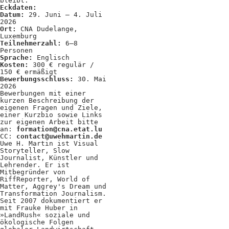
Kooperationen
bleibt.
Eckdaten:
Datum:
29. Juni – 4. Juli
Wissen A-Z
2026
Ort:
CNA Dudelange,
Luxemburg
Teilnehmerzahl:
6–8
Personen
Sprache:
Englisch
Login
Kosten:
300 € regulär /
150 € ermäßigt
Bewerbungsschluss:
30. Mai
2026
Bewerbungen mit einer
kurzen Beschreibung der
eigenen Fragen und Ziele,
einer Kurzbio sowie Links
zur eigenen Arbeit bitte
an:
formation@cna.etat.lu
CC:
contact@uwehmartin.de
Uwe H. Martin ist Visual
Storyteller, Slow
Journalist, Künstler und
Lehrender. Er ist
Mitbegründer von
RiffReporter, World of
Matter, Aggrey's Dream und
Transformation Journalism.
Seit 2007 dokumentiert er
mit Frauke Huber in
»LandRush« soziale und
ökologische Folgen