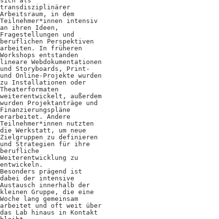
sich als
Positionen
transdisziplinärer
Arbeitsraum, in dem
Teilnehmer*innen intensiv
Verband
an ihren Ideen,
Fragestellungen und
Fotograf*innen
beruflichen Perspektiven
arbeiten. In früheren
Workshops entstanden
Regionalgruppen
lineare Webdokumentationen
und Storyboards, Print-
und Online-Projekte wurden
Projekte und Publikationen
zu Installationen oder
Theaterformaten
Foundation
weiterentwickelt, außerdem
wurden Projektanträge und
Finanzierungspläne
erarbeitet. Andere
Teilnehmer*innen nutzten
Services für
die Werkstatt, um neue
Zielgruppen zu definieren
Fotograf*innen
und Strategien für ihre
berufliche
Weiterentwicklung zu
entwickeln.
Mitglied werden
Besonders prägend ist
dabei der intensive
Presseausweis
Austausch innerhalb der
kleinen Gruppe, die eine
Woche lang gemeinsam
Mein FREELENS
arbeitet und oft weit über
das Lab hinaus in Kontakt