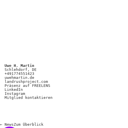
Uwe H. Martin
Schlehdorf, DE
+491774551423
uwehmartin.de
landrushproject.com
Präsenz auf FREELENS
LinkedIn
Instagram
Mitglied kontaktieren
←
News
Zum
Überblick