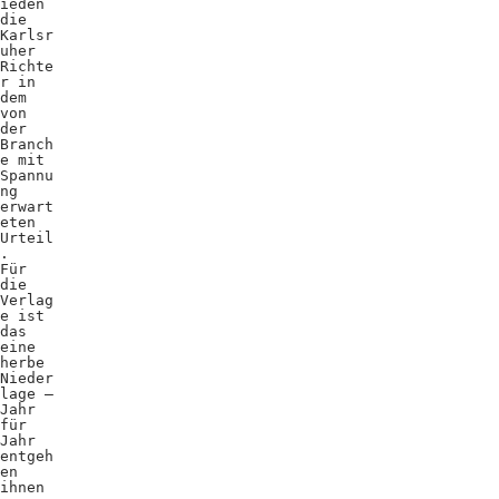
ieden
die
Karlsr
uher
Richte
r in
dem
von
der
Branch
e mit
Spannu
ng
erwart
eten
Urteil
.
Für
die
Verlag
e ist
das
eine
herbe
Nieder
lage –
Jahr
für
Jahr
entgeh
en
ihnen