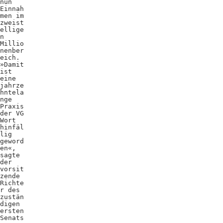
nun
Einnah
men im
zweist
ellige
n
Millio
nenber
eich.
»Damit
ist
eine
jahrze
hntela
nge
Praxis
der VG
Wort
hinfäl
lig
geword
en«,
sagte
der
vorsit
zende
Richte
r des
zustän
digen
ersten
Senats