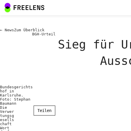
←
News
Zum
Überblick
BGH-Urteil
Sieg für U
Auss
Bundesgerichts
hof in
Karlsruhe.
Foto: Stephan
Baumann
Die
Teilen
Verwer
tungsg
esells
chaft
Wort