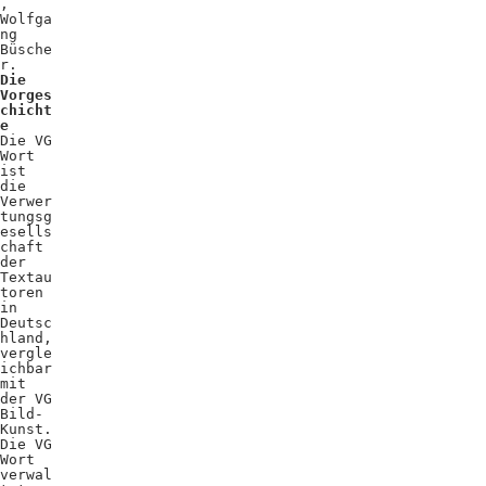
,
Wolfga
ng
Büsche
r.
Die
Vorges
chicht
e
Die VG
Wort
ist
die
Verwer
tungsg
esells
chaft
der
Textau
toren
in
Deutsc
hland,
vergle
ichbar
mit
der VG
Bild-
Kunst.
Die VG
Wort
verwal