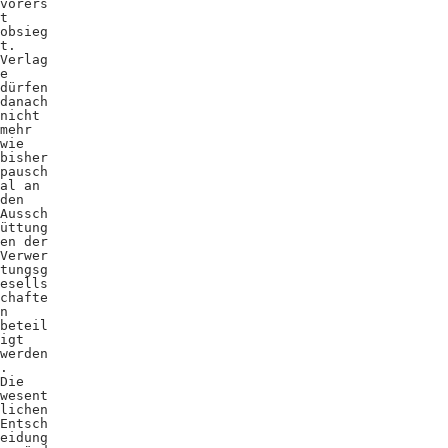
vorers
t
obsieg
t.
Verlag
e
dürfen
danach
nicht
mehr
wie
bisher
pausch
al an
den
Aussch
üttung
en der
Verwer
tungsg
esells
chafte
n
beteil
igt
werden
.
Die
wesent
lichen
Entsch
eidung