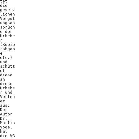
tet
die
gesetz
lichen
Vergüt
ungsan
sprüch
e der
Urhebe
r
(Kopie
rabgab
e
etc.)
und
schütt
et
diese
an
diese
Urhebe
r und
Verleg
er
aus.
Der
Autor
Dr.
Martin
Vogel
hat
die VG