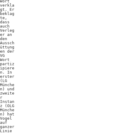
Wort
verkla
gt. Er
beklag
te,
dass
auch
Verleg
er an
den
Aussch
üttung
en der
VG
Wort
partiz
ipiere
n. In
erster
(LG
Münche
n) und
zweite
r
Instan
z (OLG
Münche
n) hat
Vogel
auf
ganzer
Linie