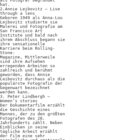
Kooperationen
als Fotograf begründet
hat.
2.Annie Leibovitz – Live
Wissen A-Z
through a lens
Geboren 1949 als Anna-Lou
Leibovitz studierte sie
Malerei und Fotografie am
San Francisco Art
Institute und bald nach
Login
ihrem Abschluss begann sie
ihre sensationelle
Karriere beim Rolling-
Stone-
Magazine, Mittlerweile
sind ihre Aufsehen
erregenden Arbeiten so
zahlreich und berühmt
geworden, dass Annie
Leibovitz durchaus als die
populärste Fotografin der
Gegenwart bezeichnet
werden kann.
3. Peter Lindbergh –
Women’s stories
Der Dokumentarfilm erzählt
die Geschichte eines
Mannes, der zu den größten
Fotografen des 20.
Jahrhunderts zählt. Neben
Einblicken in seine
tägliche Arbeit erzählt
der Film eine sehr