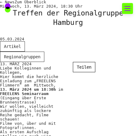
←
News
Zum
Überblick
Mittwoch, 13. März 2024, 18:30 Uhr
Treffen der Regionalgruppe
Hamburg
Neues rund um die
Fotografie
05.03.2024
Artikel
Das aktuelle Foto
Regionalgruppen
News
13. MÄRZ 2024
Teilen
Liebe Kolleginnen und
Kollegen,
Termine
Hier kommt die herzliche
Einladung zum „FREELENS
FREELENS Galerie
Flimmern“ am Mittwoch,
13. März 2024 um 18:30h
im
FREELENS Seminarraum
Showcases
(Eingang über Erste
Brunnenstrasse)
Wir wollen, vielleicht
zukünftig als lockere
Fakten für Politik und
Reihe gedacht, Filme
schauen!
Filme von, über und mit
Öffentlichkeit
Fotograf:innen.
Als ersten Aufschlag