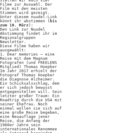
stellen wir euch vier
Positionen
Filme zur Auswahl. Der
Film mit den meisten
Stimmen wird gezeigt.
Verband
Unter diesem nuudel-Link
könnt ihr abstimmen (
bis
Fotograf*innen
zum 10. März
):
Den Link zur Nuudel
Abstimmung findet ihr im
Regionalgruppen
Regionalgruppen
Newsletter.
Diese Filme haben wir
Projekte und Publikationen
ausgewählt:
1. Dear memories – eine
Foundation
Reise mit dem Magnum
Fotografen (und FREELENS
Mitglied) Thomas Hoepker
Im Jahr 2017 erhielt der
Fotograf Thomas Hoepker
Services für
die Diagnose Alzheimer.
Ein Schicksalsschlag, dem
Fotograf*innen
er sich jedoch bewusst
entgegenstellen will. Sein
letzter großer Traum: Ein
Roadtrip durch die USA mit
Mitglied werden
seiner Ehefrau. Noch
einmal wollen sie sich auf
Presseausweis
eine große Reise begeben,
eine Neuauflage jener
Reise, die Anfang der
Mein FREELENS
1960er Jahre sein
internationales Renommee