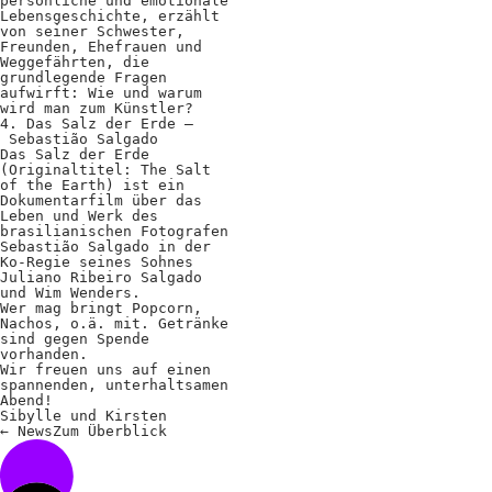
persönliche und emotionale
Lebensgeschichte, erzählt
von seiner Schwester,
Freunden, Ehefrauen und
Weggefährten, die
grundlegende Fragen
aufwirft: Wie und warum
wird man zum Künstler?
4. Das Salz der Erde –
Sebastião Salgado
Das Salz der Erde
(Originaltitel: The Salt
of the Earth) ist ein
Dokumentarfilm über das
Leben und Werk des
brasilianischen Fotografen
Sebastião Salgado in der
Ko-Regie seines Sohnes
Juliano Ribeiro Salgado
und Wim Wenders.
Wer mag bringt Popcorn,
Nachos, o.ä. mit. Getränke
sind gegen Spende
vorhanden.
Wir freuen uns auf einen
spannenden, unterhaltsamen
Abend!
Sibylle und Kirsten
←
News
Zum
Überblick