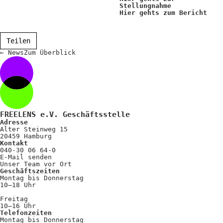
Positionen
Stellungnahme
Hier gehts zum Bericht
Verband
Teilen
Fotograf*innen
←
News
Zum
Überblick
Regionalgruppen
Projekte und Publikationen
Foundation
FREELENS e.V. Geschäftsstelle
Adresse
Services für
Alter Steinweg 15
20459 Hamburg
Kontakt
Fotograf*innen
040-30 06 64-0
E-Mail senden
Unser Team vor Ort
Mitglied werden
Geschäftszeiten
Montag bis Donnerstag
10–18 Uhr
Presseausweis
Freitag
Mein FREELENS
10–16 Uhr
Telefonzeiten
Montag bis Donnerstag