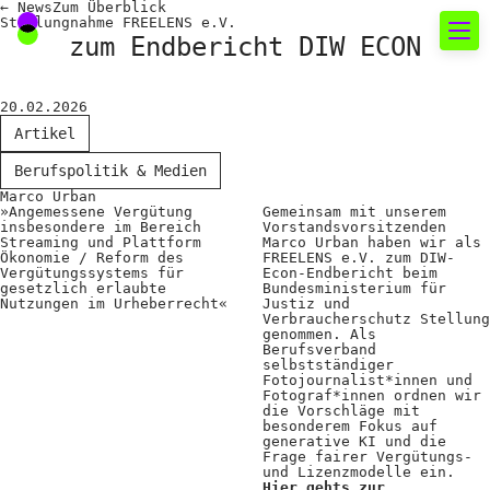
←
News
Zum
Überblick
Stellungnahme FREELENS e.V.
zum Endbericht DIW ECON
Neues rund um die
20.02.2026
Fotografie
Artikel
Berufspolitik & Medien
Das aktuelle Foto
Marco Urban
»Angemessene Vergütung
Gemeinsam mit unserem
News
insbesondere im Bereich
Vorstandsvorsitzenden
Streaming und Plattform
Marco Urban haben wir als
Ökonomie / Reform des
FREELENS e.V. zum DIW-
Termine
Vergütungssystems für
Econ-Endbericht beim
gesetzlich erlaubte
Bundesministerium für
FREELENS Galerie
Nutzungen im Urheberrecht«
Justiz und
Verbraucherschutz Stellung
genommen. Als
Showcases
Berufsverband
selbstständiger
Fotojournalist*innen und
Fotograf*innen ordnen wir
Fakten für Politik und
die Vorschläge mit
besonderem Fokus auf
generative KI und die
Öffentlichkeit
Frage fairer Vergütungs-
und Lizenzmodelle ein.
Hier gehts zur