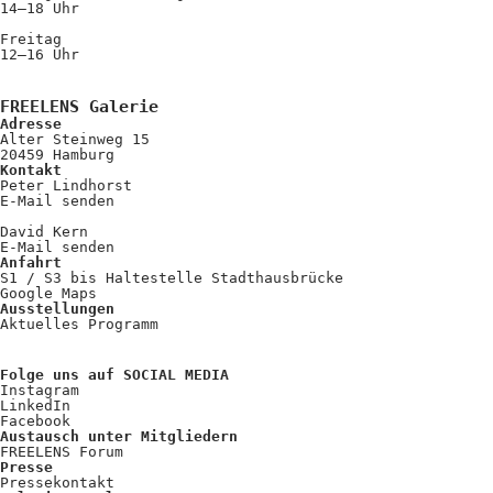
Kooperationen
14–18 Uhr
Freitag
Wissen A-Z
12–16 Uhr
FREELENS Galerie
Adresse
Login
Alter Steinweg 15
20459 Hamburg
Kontakt
Peter Lindhorst
E-Mail senden
David Kern
E-Mail senden
Anfahrt
S1 / S3 bis Haltestelle Stadthausbrücke
Google Maps
Ausstellungen
Aktuelles Programm
Folge uns auf SOCIAL MEDIA
Instagram
LinkedIn
Facebook
Austausch unter Mitgliedern
FREELENS Forum
Presse
Pressekontakt