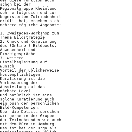
der diese Funktion auch
Positionen
schon bei der
Regionalgruppe Rheinland
sehr erfolgreich und zur
Verband
begeisterten Zufriedenheit
erfüllt hat, ergeben sich
Fotograf*innen
mehrere mögliche Angebote:
1. Zweitages-Workshop zum
Regionalgruppen
Thema Bildstrategie
2. Check und Kuratierung
des (Online-) Bildpools,
Projekte und Publikationen
Anwesenheit und
Einzelgespräche
Foundation
3. weitere
Einzelbegleitung auf
Wunsch
Vorteil der üblicherweise
kostenpflichtigen
Services für
Kuratierung ist die
Verbesserung der
Fotograf*innen
Ausstellung auf das
nächste Level.
Und natürlich ist eine
solche Kuratierung auch
Mitglied werden
ein push der persönlichen
Bild-Kompetenzen.
Presseausweis
Über die Details sprechen
wir gerne in der Gruppe
der Teilnehmenden wie auch
Mein FREELENS
mit dem Büro im Hamburg.
Das ist bei der Orga als