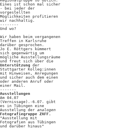
Kooperationen
Regionalgruppe so üblich.
Eines ist schon mal sicher
- bei jeder der
Wissen A-Z
vorgestellten
Möglichkeiten profitieren
wir nachhaltig.
--------
Und wo?
Login
Wir haben beim vergangenen
Treffen in Karlsruhe
darüber gesprochen.
Jo E. Röttgers kümmert
sich gegenwärtig um
mögliche Ausstellungsräume
und freut sich über die
Unterstützung
der
Stuttgarter Kolleg:innen
mit Hinweisen, Anregungen
und sicher auch dem einen
oder anderen Anruf oder
einer Mail.
-------
Ausstellungen
Am 04.07
(Vernissage).-6.07. gibt
es in Tübingen eine
Ausstellung der
analogen
Fotografiegruppe
ZAFF
.
"Ausstellung mit
Fotografien aus Tübingen
und darüber hinaus"