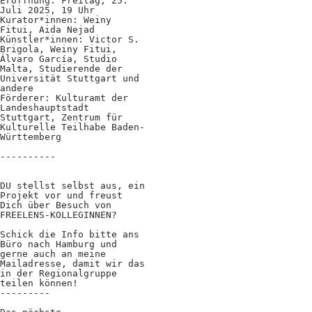
Eröffnung: Freitag, 25.
Juli 2025, 19 Uhr
Kurator*innen: Weiny
Fitui, Aida Nejad
Künstler*innen: Victor S.
Brigola, Weiny Fitui,
Álvaro García, Studio
Malta, Studierende der
Universität Stuttgart und
andere
Förderer: Kulturamt der
Landeshauptstadt
Stuttgart, Zentrum für
Kulturelle Teilhabe Baden-
Württemberg
----------
DU stellst selbst aus, ein
Projekt vor und freust
Dich über Besuch von
FREELENS-KOLLEGINNEN?
Schick die Info bitte ans
Büro nach Hamburg und
gerne auch an meine
Mailadresse, damit wir das
in der Regionalgruppe
teilen können!
---------