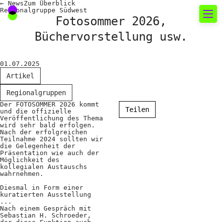
←
News
Zum
Überblick
Regionalgruppe Südwest
Fotosommer 2026,
Büchervorstellung usw.
Neues rund um die
Fotografie
01.07.2025
Artikel
Das aktuelle Foto
Regionalgruppen
News
Der FOTOSOMMER 2026 kommt
Teilen
und die offizielle
Veröffentlichung des Thema
Termine
wird sehr bald erfolgen.
Nach der erfolgreichen
FREELENS Galerie
Teilnahme 2024 sollten wir
die Gelegenheit der
Präsentation wie auch der
Showcases
Möglichkeit des
kollegialen Austauschs
wahrnehmen.
Fakten für Politik und
Diesmal in Form einer
kuratierten Ausstellung
...
Öffentlichkeit
Nach einem Gespräch mit
Sebastian H. Schroeder,