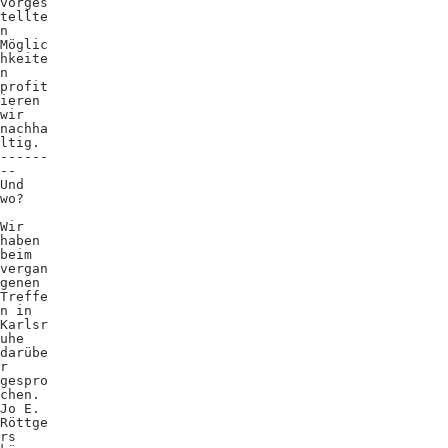
vorges
tellte
n
Möglic
hkeite
n
profit
ieren
wir
nachha
ltig.
------
--
Und
wo?
Wir
haben
beim
vergan
genen
Treffe
n in
Karlsr
uhe
darübe
r
gespro
chen.
Jo E.
Röttge
rs