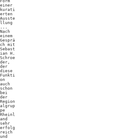
Form
einer
kurati
erten
Ausste
llung
...
Nach
einem
Gesprä
ch mit
Sebast
ian H.
Schroe
der,
der
diese
Funkti
on
auch
schon
bei
der
Region
algrup
pe
Rheinl
and
sehr
erfolg
reich
und