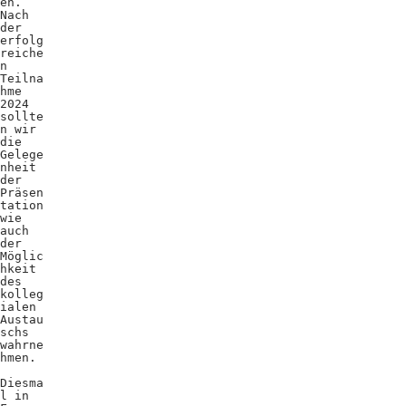
en.
Nach
der
erfolg
reiche
n
Teilna
hme
2024
sollte
n wir
die
Gelege
nheit
der
Präsen
tation
wie
auch
der
Möglic
hkeit
des
kolleg
ialen
Austau
schs
wahrne
hmen.
Diesma
l in