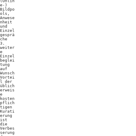
(Onlin
e-)
Bildpo
ols,
Anwese
nheit
und
Einzel
gesprä
che
3.
weiter
e
Einzel
beglei
tung
auf
Wunsch
Vortei
l der
üblich
erweis
e
kosten
pflich
tigen
Kurati
erung
ist
die
Verbes
serung