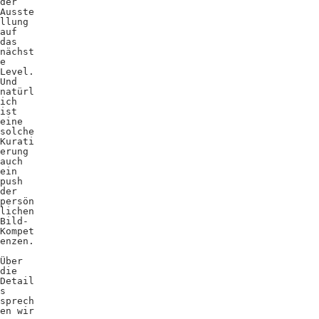
der
Ausste
llung
auf
das
nächst
e
Level.
Und
natürl
ich
ist
eine
solche
Kurati
erung
auch
ein
push
der
persön
lichen
Bild-
Kompet
enzen.
Über
die
Detail
s
sprech
en wir