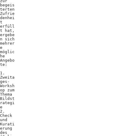
zur
begeis
terten
Zufrie
denhei
t
erfüll
t hat,
ergebe
n sich
mehrer
e
möglic
he
Angebo
te:
1.
Zweita
ges-
Worksh
op zum
Thema
Bildst
rategi
e
2.
Check
und
Kurati
erung
des