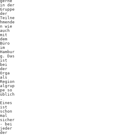
gerne
in der
Gruppe
der
Teilne
hmende
n wie
auch
mit
dem
Büro
im
Hambur
g. Das
ist
bei
der
Orga
als
Region
algrup
pe so
üblich
.
Eines
ist
schon
mal
sicher
- bei
jeder
der