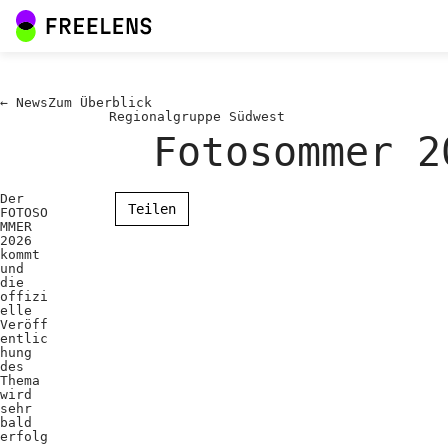
←
News
Zum
Überblick
Regionalgruppe Südwest
Fotosommer 2
Der
Teilen
FOTOSO
MMER
2026
kommt
und
die
offizi
elle
Veröff
entlic
hung
des
Thema
wird
sehr
bald
erfolg