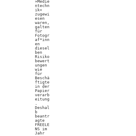
»Medie
ntechn
ik«
zugewi
esen
waren,
galten
für
Fotogr
af*inn
en
diesel
ben
Risiko
bewert
ungen
wie
für
Beschä
ftigte
in der
Papier
verarb
eitung
.
Deshal
b
beantr
agte
FREELE
NS im
Jahr