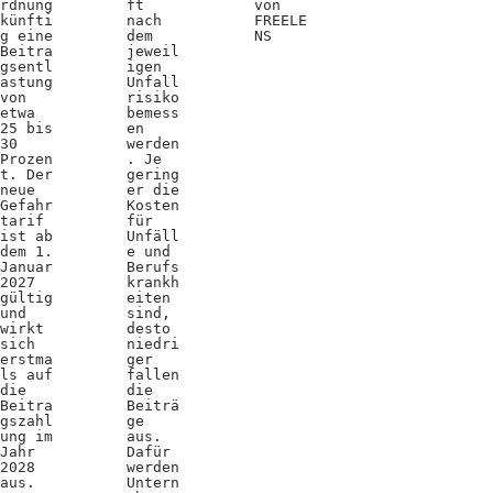
rdnung
ft
von
künfti
nach
FREELE
g eine
dem
NS
Beitra
jeweil
gsentl
igen
astung
Unfall
von
risiko
etwa
bemess
25 bis
en
30
werden
Prozen
. Je
t. Der
gering
neue
er die
Gefahr
Kosten
tarif
für
ist ab
Unfäll
dem 1.
e und
Januar
Berufs
2027
krankh
gültig
eiten
und
sind,
wirkt
desto
sich
niedri
erstma
ger
ls auf
fallen
die
die
Beitra
Beiträ
gszahl
ge
ung im
aus.
Jahr
Dafür
2028
werden
aus.
Untern