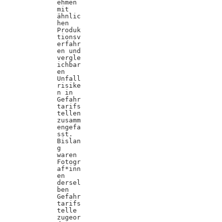
ehmen
mit
ähnlic
hen
Produk
tionsv
erfahr
en und
vergle
ichbar
en
Unfall
risike
n in
Gefahr
tarifs
tellen
zusamm
engefa
sst.
Bislan
g
waren
Fotogr
af*inn
en
dersel
ben
Gefahr
tarifs
telle
zugeor