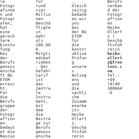
le
für
.
Berufs
Fotogr
rund
Gleich
verban
afinne
vier
zeitig
d der
n und
Millio
bedank
Fotogr
Fotogr
nen
en wir
af*inn
afen,
Beschä
uns
en
hat
ftigte
bei
Heike
eine
in
der BG
Ollert
gerech
mehr
ETEM
z |
tere
als
für
Geschä
Einstu
200.00
die
ftsfüh
fung
0
konstr
rerin
bei
Mitgli
uktive
heike.
der
edsbet
Prüfun
ollert
Berufs
rieben
g
z@free
genoss
. Der
unsere
lens.c
enscha
Gefahr
s
om
ft BG
tarif
Anlieg
Tel.:
ETEM
ist
ens
+49
erreic
das
und
(0)40
ht.
zentra
die
300664
Für
le
sachli
-0
die
Instru
che
Berufs
ment,
Zusamm
gruppe
mit
enarbe
der
dem
it«
Fotogr
die
Heike
af*inn
Beiträ
Ollert
en
ge zur
z,
bedeut
Berufs
Geschä
et die
genoss
ftsfüh
Neuzuo
enscha
rerin