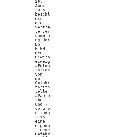
26.
Juni
2026
beschl
oss
die
Vertre
terver
sammlu
ng der
BG
ETEM,
den
Gewerb
ezweig
»Fotog
rafie«
von
der
Gefahr
tarifs
telle
»Papie
rbe-
und -
verarb
eitung
« in
eine
eigene
, neue
Gefahr