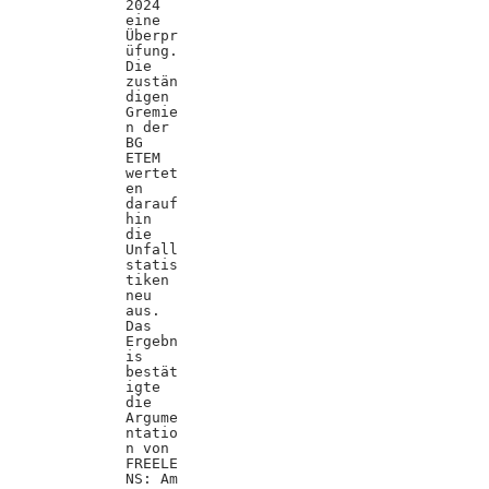
2024
eine
Überpr
üfung.
Die
zustän
digen
Gremie
n der
BG
ETEM
wertet
en
darauf
hin
die
Unfall
statis
tiken
neu
aus.
Das
Ergebn
is
bestät
igte
die
Argume
ntatio
n von
FREELE
NS: Am