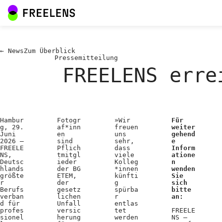
←
News
Zum
Überblick
Pressemitteilung
FREELENS erre
Hambur
Fotogr
»Wir
Für
g, 29.
af*inn
freuen
weiter
Juni
en
uns
gehend
2026 –
sind
sehr,
e
FREELE
Pflich
dass
Inform
NS,
tmitgl
viele
atione
Deutsc
ieder
Kolleg
n
hlands
der BG
*innen
wenden
größte
ETEM,
künfti
Sie
r
der
g
sich
Berufs
gesetz
spürba
bitte
verban
lichen
r
an:
d für
Unfall
entlas
profes
versic
tet
FREELE
sionel
herung
werden
NS –