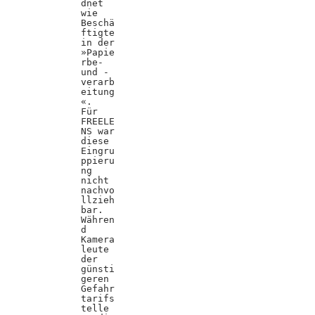
dnet
wie
Beschä
ftigte
in der
»Papie
rbe-
und -
verarb
eitung
«.
Für
FREELE
NS war
diese
Eingru
ppieru
ng
nicht
nachvo
llzieh
bar.
Währen
d
Kamera
leute
der
günsti
geren
Gefahr
tarifs
telle