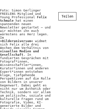
Positionen
Foto: Simon Gerlinger
Verband
FREELENS Mitglied und
Teilen
Young Professional
Felix
Fotograf*innen
Schmale
hat einen
spannenden neuen
Newsletter gestartet – und
Regionalgruppen
wir möchten ihn euch
wärmstens ans Herz legen.
Im
Projekte und Publikationen
»Bilderuniversum«
widmet
sich Felix alle drei
Foundation
Wochen dem Verhältnis von
visuellen Medien und
Gesellschaft
. In
fundierten Gesprächen mit
Fotograf*innen,
Services für
Wissenschaftler*innen,
Kurator*innen und anderen
Fotograf*innen
Expert*innen entstehen
kluge, tiefgehende
Perspektiven auf die Rolle
von Bildern in unserer
Mitglied werden
Gegenwart. Dabei geht es
nicht nur um Ästhetik oder
Presseausweis
Technik, sondern vor allem
um politische, soziale und
kulturelle Fragen rund um
Mein FREELENS
Fotografie, Video, KI-
generierte Bilder und