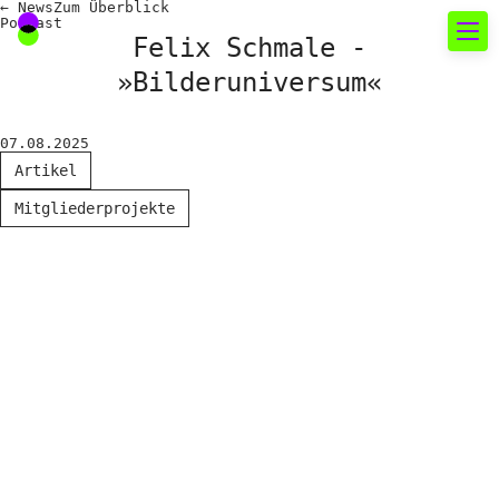
←
News
Zum
Überblick
Podcast
Felix Schmale -
»Bilderuniversum«
Neues rund um die
Fotografie
07.08.2025
Artikel
Das aktuelle Foto
Mitgliederprojekte
News
Termine
FREELENS Galerie
Showcases
Fakten für Politik und
Öffentlichkeit