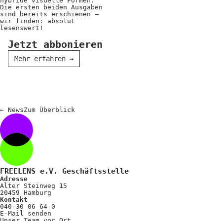
Kooperationen
hybride visuelle Formen.
Die ersten beiden Ausgaben
sind bereits erschienen –
Wissen A-Z
wir finden: absolut
lesenswert!
Jetzt abbonieren
Mehr erfahren
→
Login
←
News
Zum
Überblick
FREELENS e.V. Geschäftsstelle
Adresse
Alter Steinweg 15
20459 Hamburg
Kontakt
040-30 06 64-0
E-Mail senden
Unser Team vor Ort