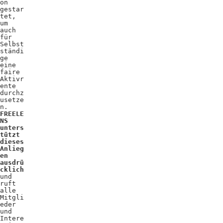
on
gestar
tet,
um
auch
für
Selbst
ständi
ge
eine
faire
Aktivr
ente
durchz
usetze
n.
FREELE
NS
unters
tützt
dieses
Anlieg
en
ausdrü
cklich
und
ruft
alle
Mitgli
eder
und
Intere