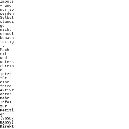
Impuls
– und
nur so
werden
Selbst
ständi
ge
nicht
erneut
benach
teilig
t.
Mach
mit
und
unters
chreib
e
jetzt
für
eine
faire
Aktivr
ente!
Mehr
Infos
zur
Petiti
on
(VGSD/
BAGSV)
Direkt