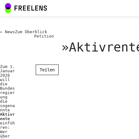
←
News
Zum
Überblick
Petition
»Aktivrent
Zum 1.
Teilen
Januar
2026
will
die
Bundes
regier
ung
die
sogena
nnte
Aktivr
ente
einfüh
ren:
Wer
über