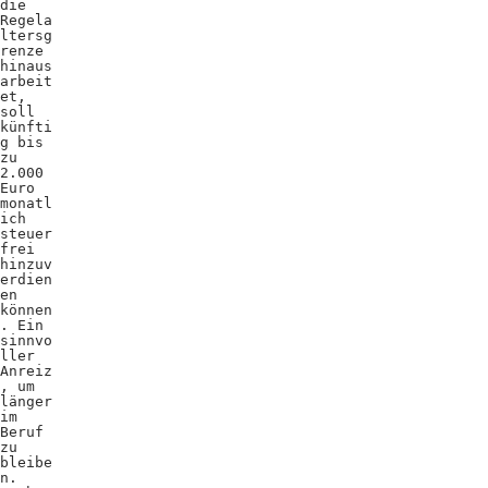
die
Regela
ltersg
renze
hinaus
arbeit
et,
soll
künfti
g bis
zu
2.000
Euro
monatl
ich
steuer
frei
hinzuv
erdien
en
können
. Ein
sinnvo
ller
Anreiz
, um
länger
im
Beruf
zu
bleibe
n.