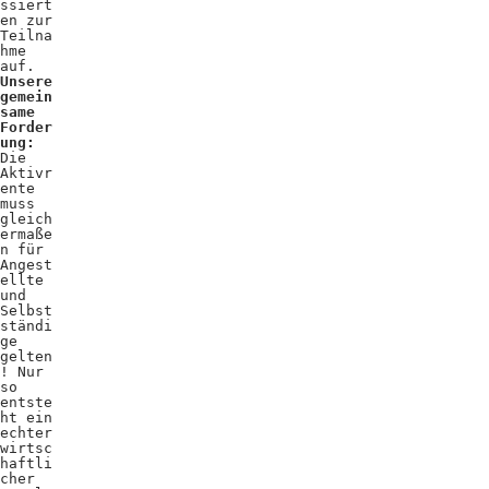
ssiert
en zur
Teilna
hme
auf.
Unsere
gemein
same
Forder
ung:
Die
Aktivr
ente
muss
gleich
ermaße
n für
Angest
ellte
und
Selbst
ständi
ge
gelten
! Nur
so
entste
ht ein
echter
wirtsc
haftli
cher