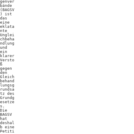
genver
bände
(BAGSV
) ist
das
eine
eklata
nte
Unglei
chbeha
ndlung
und
ein
klarer
Versto
ß
gegen
den
Gleich
behand
lungsg
rundsa
tz des
Grundg
esetze
s.
Die
BAGSV
hat
deshal
b eine
Petiti