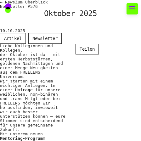
←
News
Zum
Überblick
Newsletter #576
Oktober 2025
Neues rund um die
10.10.2025
Fotografie
Artikel
Newsletter
Liebe Kolleginnen und
Teilen
Kollegen,
Das aktuelle Foto
der Oktober ist da – mit
ersten Herbststürmen,
goldenen Nachmittagen und
News
einer Menge Neuigkeiten
aus dem FREELENS
Termine
Universum.
Wir starten mit einem
wichtigen Anliegen: In
FREELENS Galerie
einer
Umfrage
für unsere
weiblichen, non-binären
Showcases
und trans Mitglieder bei
FREELENS möchten wir
herausfinden, inwieweit
wir euch besser
unterstützen können – eure
Fakten für Politik und
Stimmen sind entscheidend
für unsere gemeinsame
Zukunft.
Öffentlichkeit
Mit unserem neuen
Mentoring-Programm