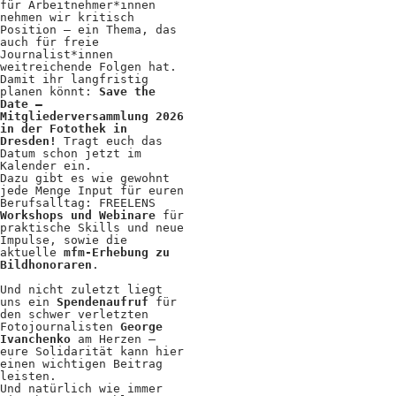
Kooperationen
für Arbeitnehmer*innen
nehmen wir kritisch
Position – ein Thema, das
Wissen A-Z
auch für freie
Journalist*innen
weitreichende Folgen hat.
Damit ihr langfristig
planen könnt:
Save the
Date –
Login
Mitgliederversammlung 2026
in der Fotothek in
Dresden!
Tragt euch das
Datum schon jetzt im
Kalender ein.
Dazu gibt es wie gewohnt
jede Menge Input für euren
Berufsalltag: FREELENS
Workshops und Webinare
für
praktische Skills und neue
Impulse, sowie die
aktuelle
mfm-Erhebung zu
Bildhonoraren
.
Und nicht zuletzt liegt
uns ein
Spendenaufruf
für
den schwer verletzten
Fotojournalisten
George
Ivanchenko
am Herzen –
eure Solidarität kann hier
einen wichtigen Beitrag
leisten.
Und natürlich wie immer