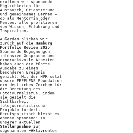
eröffnen wir spannende
Positionen
Möglichkeiten für
Austausch, Orientierung
und gemeinsames Lernen –
Verband
ob als Mentor*in oder
Mentee, alle profitieren
Fotograf*innen
von Wissen, Erfahrung und
Inspiration.
Regionalgruppen
Außerdem blicken wir
zurück auf die
Hamburg
Projekte und Publikationen
Portfolio Review 202
5.
Spannende Begegnungen,
intensive Gespräche und
Foundation
eindrucksvolle Arbeiten
haben auch die fünfte
Ausgabe zu einem
besonderen Ereignis
Services für
gemacht. Mit der HPR setzt
unsere FREELENS Foundation
ein deutliches Zeichen für
Fotograf*innen
die Bedeutung des
Fotojournalismus, indem
sie gezielt die
Mitglied werden
Sichtbarkeit
fotojournalistischer
Projekte fördert.
Presseausweis
Berufspolitisch bleibt es
ebenso spannend: In
unserer aktuellen
Mein FREELENS
Stellungnahme
zur
sogenannten
»Aktivrente«