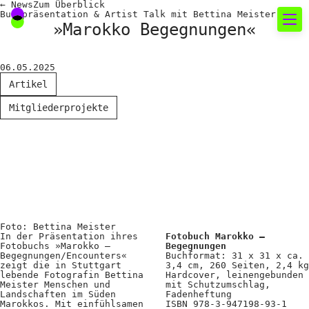
←
News
Zum
Überblick
Buchpräsentation & Artist Talk mit Bettina Meister
»Marokko Begegnungen«
Neues rund um die
06.05.2025
Fotografie
Artikel
Mitgliederprojekte
Das aktuelle Foto
News
Termine
FREELENS Galerie
Showcases
Foto: Bettina Meister
In der Präsentation ihres
Fotobuch Marokko –
Fotobuchs »Marokko –
Begegnungen
Begegnungen/Encounters«
Buchformat: 31 x 31 x ca.
Fakten für Politik und
zeigt die in Stuttgart
3,4 cm, 260 Seiten, 2,4 kg
lebende Fotografin Bettina
Hardcover, leinengebunden
Öffentlichkeit
Meister Menschen und
mit Schutzumschlag,
Landschaften im Süden
Fadenheftung
Marokkos. Mit einfühlsamen
ISBN 978-3-947198-93-1