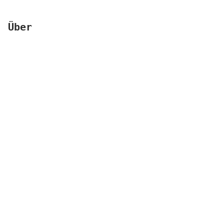
Kooperationen
Wissen A-Z
Über
Login