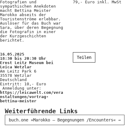
Fotografien und
79,- Euro inkl. MwSt
Positionen
sympathischen Anekdoten
macht Bettina Meister
Verband
Marokko abseits der
Touristenströme erlebbar.
Auslöser für das Buch war
Fotograf*innen
Sara, über deren Begegnung
die Fotografin in einer
der Kurzgeschichten
Regionalgruppen
berichtet.
Projekte und Publikationen
16.05.2025
Teilen
Foundation
18:30 bis 20:30 Uhr
Ernst Leitz Museum bei
Leica Wetzlar
Am Leitz Park 6
35578 Wetzlar
Services für
Deutschland
Eintritt: 10,- Euro
Anmeldung unter:
Fotograf*innen
https://leicawelt.com/vera
nstaltungen/vortrag-
bettina-meister
Mitglied werden
Weiterführende Links
Presseausweis
buch.one »Marokko – Begegnungen /Encounters«
→
Mein FREELENS