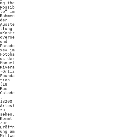
ng the
Possib
le“ im
Rahmen
der
Ausste
llung
»Kontr
overse
und
Parado
xe« im
Fotoha
us der
Manuel
Rivera
-Ortiz
Founda
tion
(18
Rue
Calade
,
13200
Arles)
zu
sehen.
Kommt
zur
Eröffn
ung am
Mittwo