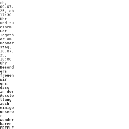
ch,
09.07.
25, ab
17:30
Uhr
und zu
einem
Get
Togeth
er am
Donner
stag,
10.07.
25,
18:00
Uhr.
Besond
ers
freuen
wir
uns,
dass
in der
Ausste
llung
auch
einige
unsere
r
wunder
baren
FREELE