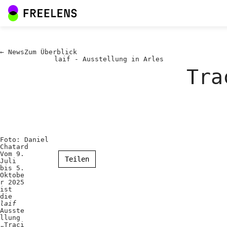
←
News
Zum
Überblick
laif - Ausstellung in Arles
Tra
Foto: Daniel
Chatard
Vom 9.
Teilen
Juli
bis 5.
Oktobe
r 2025
ist
die
laif
Ausste
llung
„Traci