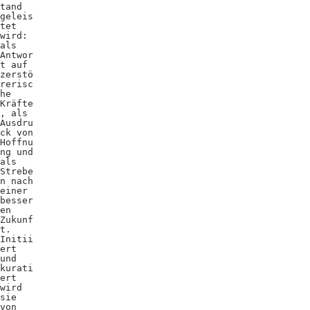
tand
geleis
tet
wird:
als
Antwor
t auf
zerstö
rerisc
he
Kräfte
, als
Ausdru
ck von
Hoffnu
ng und
als
Strebe
n nach
einer
besser
en
Zukunf
t.
Initii
ert
und
kurati
ert
wird
sie
von