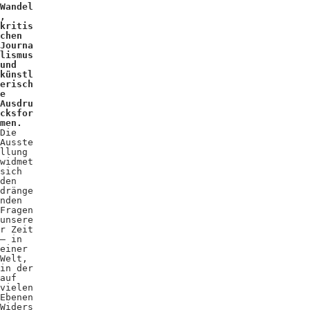
Wandel
,
kritis
chen
Journa
lismus
und
künstl
erisch
e
Ausdru
cksfor
men.
Die
Ausste
llung
widmet
sich
den
dränge
nden
Fragen
unsere
r Zeit
– in
einer
Welt,
in der
auf
vielen
Ebenen
Widers