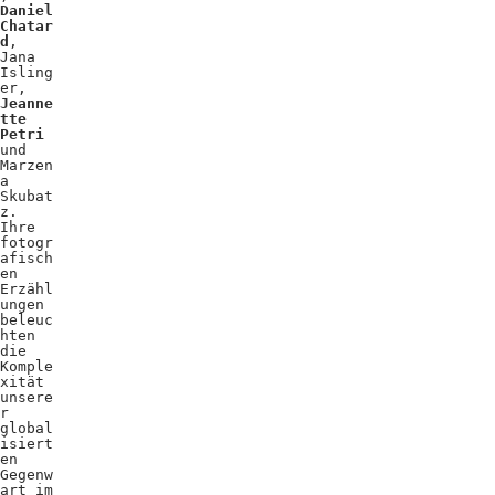
Daniel
Chatar
d
,
Jana
Isling
er,
Jeanne
tte
Petri
und
Marzen
a
Skubat
z.
Ihre
fotogr
afisch
en
Erzähl
ungen
beleuc
hten
die
Komple
xität
unsere
r
global
isiert
en
Gegenw
art im