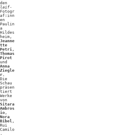
den
laif
-
Fotogr
af:inn
en
Paulin
a
Hildes
heim,
Jeanne
tte
Petri
,
Thomas
Pirot
und
Anna
Ziegle
r
.
Die
Schau
präsen
tiert
Werke
von
Sitara
Ambros
io
,
Nora
Bibel
,
Rui
Camilo
,