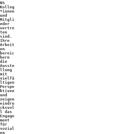
NS
Kolleg
*innen
und
Mitgli
eder
vertre
ten
sind.
Ihre
Arbeit
en
bereic
hern
die
Ausste
llung
mit
vielfä
ltigen
Perspe
ktiven
und
zeigen
eindru
cksvol
l das
Engage
ment
für
sozial
en