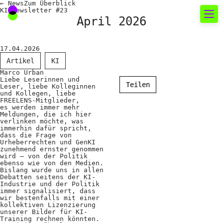
←
News
Zum
Überblick
KI Newsletter #23
April 2026
Neues rund um die
17.04.2026
Fotografie
Artikel
KI
Marco Urban
Liebe Leserinnen und
Das aktuelle Foto
Teilen
Leser, liebe Kolleginnen
und Kollegen, liebe
FREELENS-Mitglieder,
News
es werden immer mehr
Meldungen, die ich hier
Termine
verlinken möchte, was
immerhin dafür spricht,
dass die Frage von
FREELENS Galerie
Urheberrechten und GenKI
zunehmend ernster genommen
Showcases
wird – von der Politik
ebenso wie von den Medien.
Bislang wurde uns in allen
Debatten seitens der KI-
Industrie und der Politik
Fakten für Politik und
immer signalisiert, dass
wir bestenfalls mit einer
kollektiven Lizenzierung
Öffentlichkeit
unserer Bilder für KI-
Training rechnen könnten.