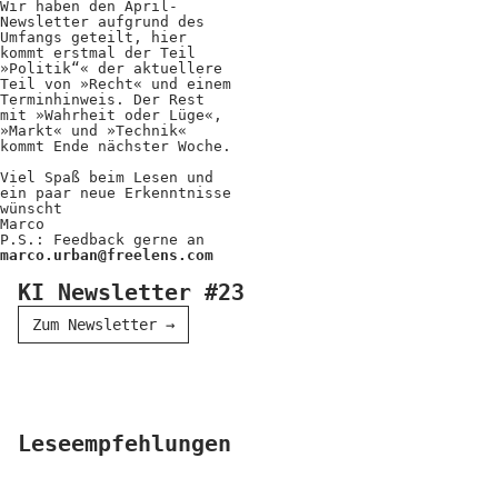
Wir haben den April-
Newsletter aufgrund des
Umfangs geteilt, hier
kommt erstmal der Teil
»Politik“« der aktuellere
Teil von »Recht« und einem
Terminhinweis. Der Rest
mit »Wahrheit oder Lüge«,
»Markt« und »Technik«
kommt Ende nächster Woche.
Viel Spaß beim Lesen und
ein paar neue Erkenntnisse
wünscht
Marco
P.S.: Feedback gerne an
marco.urban@freelens.com
KI Newsletter #23
Zum Newsletter
→
Leseempfehlungen