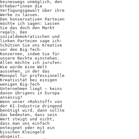
Kooperationen
keineswegs unmöglich, den
Urheber*innen die
Verfügungsgewalt über ihre
Wissen A-Z
Werke zu lassen.
Den konservativen Parteien
möchte ich sagen: Lassen
Sie das doch den Markt
regeln. Den
sozialdemokratischen und
Login
linken Parteien sage ich:
Schützen Sie uns Kreative
vor den Big-Tech-
Konzernen, indem Sie für
unsere Rechte einstehen.
Allen möchte ich zurufen:
Wie würde eine Welt
aussehen, in der das
Monopol für professionelle
Kreativität bei einigen
wenigen Big-Tech
Unternehmen liegt – keins
davon übrigens in Europa
ansässig?
Wenn unser »Rohstoff« von
der KI-Industrie dringend
benötigt wird, dann sollte
das bedeuten, dass sein
Wert steigt und nicht,
dass man uns einfach
enteignet oder mit ein
bisschen Kleingeld
abspeist.