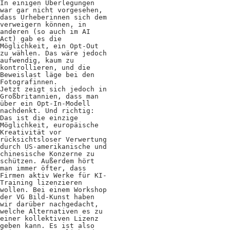
In einigen Überlegungen
Positionen
war gar nicht vorgesehen,
dass Urheberinnen sich dem
verweigern können, in
Verband
anderen (so auch im AI
Act) gab es die
Fotograf*innen
Möglichkeit, ein Opt-Out
zu wählen. Das wäre jedoch
aufwendig, kaum zu
Regionalgruppen
kontrollieren, und die
Beweislast läge bei den
Projekte und Publikationen
Fotografinnen.
Jetzt zeigt sich jedoch in
Großbritannien, dass man
Foundation
über ein Opt-In-Modell
nachdenkt. Und richtig:
Das ist die einzige
Möglichkeit, europäische
Services für
Kreativität vor
rücksichtsloser Verwertung
durch US-amerikanische und
Fotograf*innen
chinesische Konzerne zu
schützen. Außerdem hört
man immer öfter, dass
Mitglied werden
Firmen aktiv Werke für KI-
Training lizenzieren
wollen. Bei einem Workshop
Presseausweis
der VG Bild-Kunst haben
wir darüber nachgedacht,
welche Alternativen es zu
Mein FREELENS
einer kollektiven Lizenz
geben kann. Es ist also