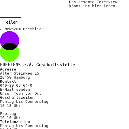
Das gesamte Interview
Positionen
könnt ihr
hier
lesen.
Verband
Teilen
Fotograf*innen
←
News
Zum
Überblick
Regionalgruppen
Projekte und Publikationen
Foundation
FREELENS e.V. Geschäftsstelle
Adresse
Alter Steinweg 15
Services für
20459 Hamburg
Kontakt
Fotograf*innen
040-30 06 64-0
E-Mail senden
Unser Team vor Ort
Geschäftszeiten
Mitglied werden
Montag bis Donnerstag
10–18 Uhr
Presseausweis
Freitag
10–16 Uhr
Mein FREELENS
Telefonzeiten
Montag bis Donnerstag