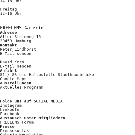
Kooperationen
14–18 Uhr
Freitag
Wissen A-Z
12–16 Uhr
FREELENS Galerie
Adresse
Login
Alter Steinweg 15
20459 Hamburg
Kontakt
Peter Lindhorst
E-Mail senden
David Kern
E-Mail senden
Anfahrt
S1 / S3 bis Haltestelle Stadthausbrücke
Google Maps
Ausstellungen
Aktuelles Programm
Folge uns auf SOCIAL MEDIA
Instagram
LinkedIn
Facebook
Austausch unter Mitgliedern
FREELENS Forum
Presse
Pressekontakt
Galerie Newsletter