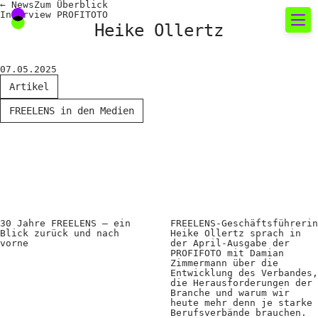
←
News
Zum
Überblick
Interview PROFITOTO
Heike Ollertz
Neues rund um die
07.05.2025
Fotografie
Artikel
FREELENS in den Medien
Das aktuelle Foto
News
Termine
FREELENS Galerie
Showcases
30 Jahre FREELENS – ein
FREELENS-Geschäftsführerin
Blick zurück und nach
Heike Ollertz sprach in
vorne
der April-Ausgabe der
PROFIFOTO mit Damian
Zimmermann über die
Fakten für Politik und
Entwicklung des Verbandes,
die Herausforderungen der
Öffentlichkeit
Branche und warum wir
heute mehr denn je starke
Berufsverbände brauchen.