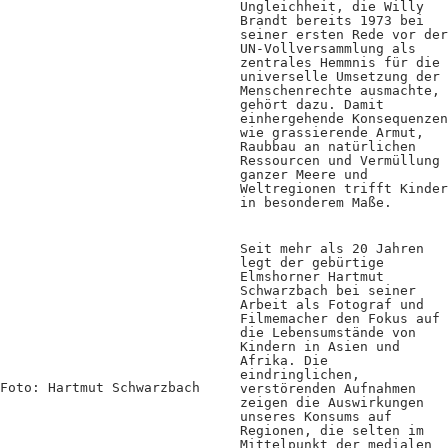
Ungleichheit, die Willy
Positionen
Brandt bereits 1973 bei
seiner ersten Rede vor der
Verband
UN-Vollversammlung als
zentrales Hemmnis für die
universelle Umsetzung der
Fotograf*innen
Menschenrechte ausmachte,
gehört dazu. Damit
einhergehende Konsequenzen
Regionalgruppen
wie grassierende Armut,
Raubbau an natürlichen
Projekte und Publikationen
Ressourcen und Vermüllung
ganzer Meere und
Weltregionen trifft Kinder
Foundation
in besonderem Maße.
Seit mehr als 20 Jahren
Services für
legt der gebürtige
Elmshorner Hartmut
Schwarzbach bei seiner
Fotograf*innen
Arbeit als Fotograf und
Filmemacher den Fokus auf
die Lebensumstände von
Mitglied werden
Kindern in Asien und
Afrika. Die
eindringlichen,
Presseausweis
Foto: Hartmut Schwarzbach
verstörenden Aufnahmen
zeigen die Auswirkungen
Mein FREELENS
unseres Konsums auf
Regionen, die selten im
Mittelpunkt der medialen