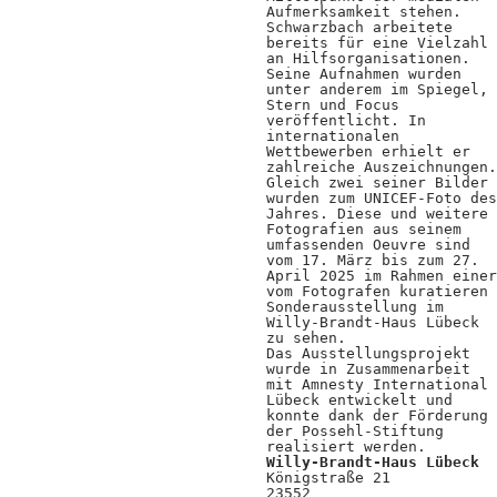
Kooperationen
Aufmerksamkeit stehen.
Schwarzbach arbeitete
Wissen A-Z
bereits für eine Vielzahl
an Hilfsorganisationen.
Seine Aufnahmen wurden
unter anderem im Spiegel,
Stern und Focus
veröffentlicht. In
Login
internationalen
Wettbewerben erhielt er
zahlreiche Auszeichnungen.
Gleich zwei seiner Bilder
wurden zum UNICEF-Foto des
Jahres. Diese und weitere
Fotografien aus seinem
umfassenden Oeuvre sind
vom 17. März bis zum 27.
April 2025 im Rahmen einer
vom Fotografen kuratieren
Sonderausstellung im
Willy-Brandt-Haus Lübeck
zu sehen.
Das Ausstellungsprojekt
wurde in Zusammenarbeit
mit Amnesty International
Lübeck entwickelt und
konnte dank der Förderung
der Possehl-Stiftung
realisiert werden.
Willy-Brandt-Haus Lübeck
Königstraße 21
23552