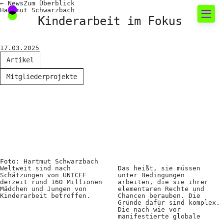
←
News
Zum
Überblick
Hartmut Schwarzbach
Kinderarbeit im Fokus
Neues rund um die
17.03.2025
Fotografie
Artikel
Mitgliederprojekte
Das aktuelle Foto
News
Termine
FREELENS Galerie
Showcases
Foto: Hartmut Schwarzbach
Weltweit sind nach
Das heißt, sie müssen
Schätzungen von UNICEF
unter Bedingungen
derzeit rund 160 Millionen
arbeiten, die sie ihrer
Fakten für Politik und
Mädchen und Jungen von
elementaren Rechte und
Kinderarbeit betroffen.
Chancen berauben. Die
Öffentlichkeit
Gründe dafür sind komplex.
Die nach wie vor
manifestierte globale