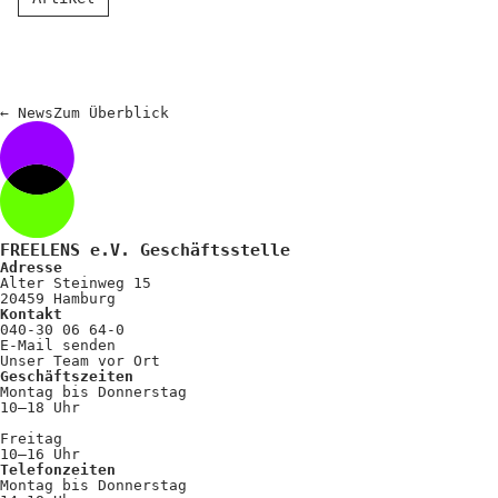
Kooperationen
Wissen A-Z
←
News
Zum
Überblick
Login
FREELENS e.V. Geschäftsstelle
Adresse
Alter Steinweg 15
20459 Hamburg
Kontakt
040-30 06 64-0
E-Mail senden
Unser Team vor Ort
Geschäftszeiten
Montag bis Donnerstag
10–18 Uhr
Freitag
10–16 Uhr
Telefonzeiten
Montag bis Donnerstag