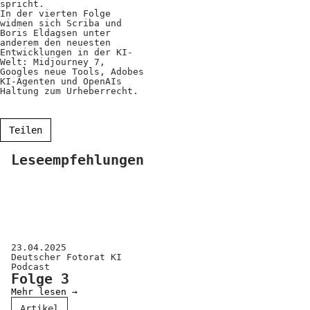
spricht.
Positionen
In der vierten Folge
widmen sich Scriba und
Boris Eldagsen unter
Verband
anderem den neuesten
Entwicklungen in der KI-
Fotograf*innen
Welt: Midjourney 7,
Googles neue Tools, Adobes
KI-Agenten und OpenAIs
Regionalgruppen
Haltung zum Urheberrecht.
Projekte und Publikationen
Teilen
Foundation
Leseempfehlungen
Services für
Fotograf*innen
Mitglied werden
23.04.2025
Deutscher Fotorat KI
Presseausweis
Podcast
Folge 3
Mein FREELENS
Mehr lesen →
Artikel