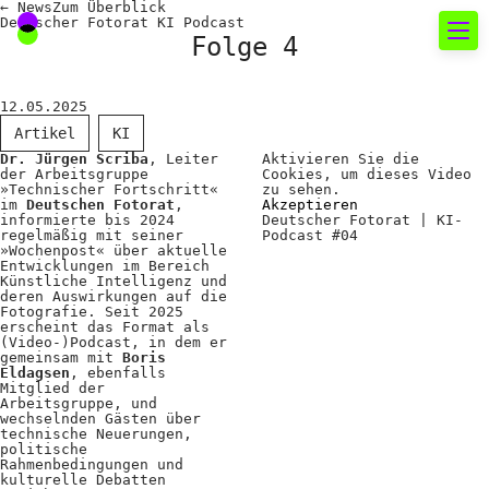
←
News
Zum
Überblick
Deutscher Fotorat KI Podcast
Folge 4
Neues rund um die
12.05.2025
Fotografie
Artikel
KI
Dr. Jürgen Scriba
, Leiter
Aktivieren Sie die
der Arbeitsgruppe
Cookies, um dieses Video
Das aktuelle Foto
»Technischer Fortschritt«
zu sehen.
im
Deutschen Fotorat
,
Akzeptieren
informierte bis 2024
Deutscher Fotorat | KI-
News
regelmäßig mit seiner
Podcast #04
»Wochenpost« über aktuelle
Termine
Entwicklungen im Bereich
Künstliche Intelligenz und
deren Auswirkungen auf die
FREELENS Galerie
Fotografie. Seit 2025
erscheint das Format als
Showcases
(Video-)Podcast, in dem er
gemeinsam mit
Boris
Eldagsen
, ebenfalls
Mitglied der
Arbeitsgruppe, und
Fakten für Politik und
wechselnden Gästen über
technische Neuerungen,
politische
Öffentlichkeit
Rahmenbedingungen und
kulturelle Debatten