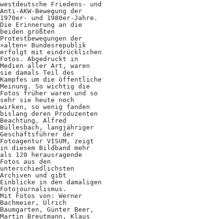
westdeutsche Friedens- und
Positionen
Anti-AKW-Bewegung der
1970er- und 1980er-Jahre.
Verband
Die Erinnerung an die
beiden größten
Protestbewegungen der
Fotograf*innen
»alten« Bundesrepublik
erfolgt mit eindrücklichen
Regionalgruppen
Fotos. Abgedruckt in
Medien aller Art, waren
sie damals Teil des
Projekte und Publikationen
Kampfes um die öffentliche
Meinung. So wichtig die
Fotos früher waren und so
Foundation
sehr sie heute noch
wirken, so wenig fanden
bislang deren Produzenten
Beachtung. Alfred
Services für
Büllesbach, langjähriger
Geschäftsführer der
Fotoagentur VISUM, zeigt
Fotograf*innen
in diesem Bildband mehr
als 120 herausragende
Fotos aus den
Mitglied werden
unterschiedlichsten
Archiven und gibt
Einblicke in den damaligen
Presseausweis
Fotojournalismus.
Mit Fotos von: Werner
Mein FREELENS
Bachmeier, Ulrich
Baumgarten, Günter Beer,
Martin Breutmann, Klaus