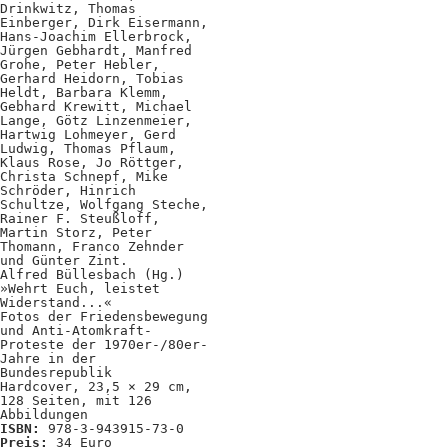
Kooperationen
Drinkwitz, Thomas
Einberger, Dirk Eisermann,
Wissen A-Z
Hans-Joachim Ellerbrock,
Jürgen Gebhardt, Manfred
Grohe, Peter Hebler,
Gerhard Heidorn, Tobias
Heldt, Barbara Klemm,
Gebhard Krewitt, Michael
Lange, Götz Linzenmeier,
Login
Hartwig Lohmeyer, Gerd
Ludwig, Thomas Pflaum,
Klaus Rose, Jo Röttger,
Christa Schnepf, Mike
Schröder, Hinrich
Schultze, Wolfgang Steche,
Rainer F. Steußloff,
Martin Storz, Peter
Thomann, Franco Zehnder
und Günter Zint.
Alfred Büllesbach (Hg.)
»Wehrt Euch, leistet
Widerstand...«
Fotos der Friedensbewegung
und Anti-Atomkraft-
Proteste der 1970er-/80er-
Jahre in der
Bundesrepublik
Hardcover, 23,5 × 29 cm,
128 Seiten, mit 126
Abbildungen
ISBN:
978-3-943915-73-0
Preis:
34 Euro