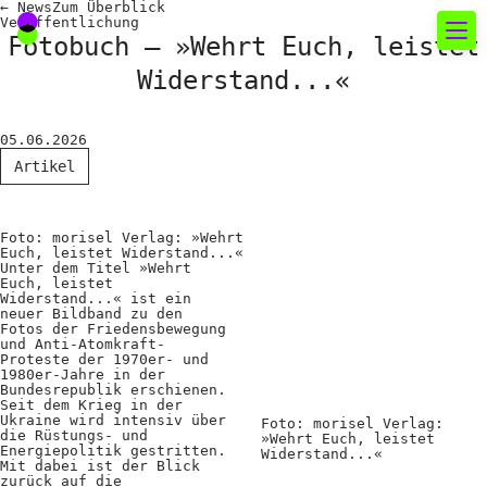
←
News
Zum
Überblick
Veröffentlichung
Fotobuch – »Wehrt Euch, leistet
Widerstand...«
Neues rund um die
Fotografie
05.06.2026
Artikel
Das aktuelle Foto
News
Foto: morisel Verlag: »Wehrt
Euch, leistet Widerstand...«
Termine
Unter dem Titel »Wehrt
Euch, leistet
Widerstand...« ist ein
FREELENS Galerie
neuer Bildband zu den
Fotos der Friedensbewegung
Showcases
und Anti-Atomkraft-
Proteste der 1970er- und
1980er-Jahre in der
Bundesrepublik erschienen.
Seit dem Krieg in der
Fakten für Politik und
Ukraine wird intensiv über
Foto: morisel Verlag:
die Rüstungs- und
»Wehrt Euch, leistet
Öffentlichkeit
Energiepolitik gestritten.
Widerstand...«
Mit dabei ist der Blick
zurück auf die